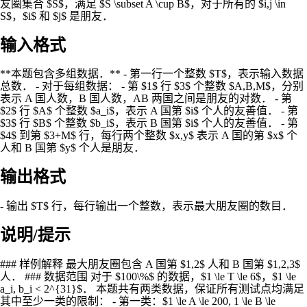
友圈集合 $S$，满足 $S \subset A \cup B$，对于所有的 $i,j \in
S$，$i$ 和 $j$ 是朋友．
输入格式
**本题包含多组数据．** - 第一行一个整数 $T$，表示输入数据
总数． - 对于每组数据： - 第 $1$ 行 $3$ 个整数 $A,B,M$，分别
表示 A 国人数，B 国人数，AB 两国之间是朋友的对数． - 第
$2$ 行 $A$ 个整数 $a_i$，表示 A 国第 $i$ 个人的友善值． - 第
$3$ 行 $B$ 个整数 $b_i$，表示 B 国第 $i$ 个人的友善值． - 第
$4$ 到第 $3+M$ 行，每行两个整数 $x,y$ 表示 A 国的第 $x$ 个
人和 B 国第 $y$ 个人是朋友．
输出格式
- 输出 $T$ 行，每行输出一个整数，表示最大朋友圈的数目．
说明/提示
### 样例解释 最大朋友圈包含 A 国第 $1,2$ 人和 B 国第 $1,2,3$
人． ### 数据范围 对于 $100\%$ 的数据，$1 \le T \le 6$，$1 \le
a_i, b_i < 2^{31}$． 本题共有两类数据，保证所有测试点均满足
其中至少一类的限制： - 第一类：$1 \le A \le 200, 1 \le B \le