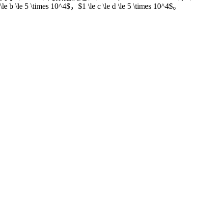
\le b \le 5 \times 10^4$，$1 \le c \le d \le 5 \times 10^4$。