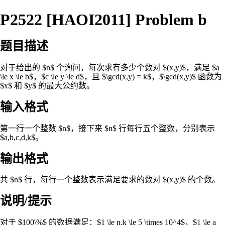
P2522 [HAOI2011] Problem b
题目描述
对于给出的 $n$ 个询问，每次求有多少个数对 $(x,y)$，满足 $a
\le x \le b$，$c \le y \le d$，且 $\gcd(x,y) = k$，$\gcd(x,y)$ 函数为
$x$ 和 $y$ 的最大公约数。
输入格式
第一行一个整数 $n$，接下来 $n$ 行每行五个整数，分别表示
$a,b,c,d,k$。
输出格式
共 $n$ 行，每行一个整数表示满足要求的数对 $(x,y)$ 的个数。
说明/提示
对于 $100\%$ 的数据满足：$1 \le n,k \le 5 \times 10^4$，$1 \le a