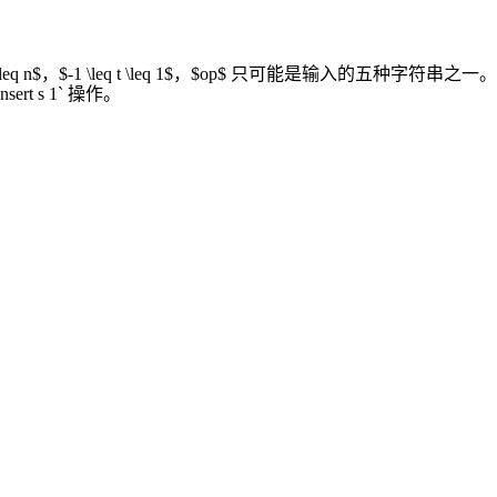
eq s \leq n$，$-1 \leq t \leq 1$，$op$ 只可能是输入的五种字符串之一。
t s 1` 操作。