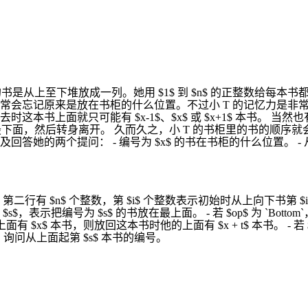
是从上至下堆放成一列。她用 $1$ 到 $n$ 的正整数给每本书
常会忘记原来是放在书柜的什么位置。不过小 T 的记忆力是非
时这本书上面就只可能有 $x-1$、$x$ 或 $x+1$ 本书
最下面，然后转身离开。 久而久之，小 T 的书柜里的书的顺序
的两个提问： - 编号为 $x$ 的书在书柜的什么位置。 - 从
二行有 $n$ 个整数，第 $i$ 个整数表示初始时从上向下书第 $i
 $s$，表示把编号为 $s$ 的书放在最上面。 - 若 $op$ 为 `Bot
 的书上面有 $x$ 本书，则放回这本书时他的上面有 $x + t$ 本书。 - 
s$，询问从上面起第 $s$ 本书的编号。