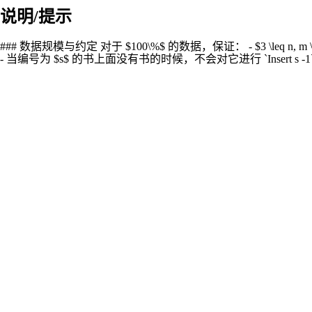
说明/提示
### 数据规模与约定 对于 $100\%$ 的数据，保证： - $3 \leq n, m \leq 
- 当编号为 $s$ 的书上面没有书的时候，不会对它进行 `Insert s -1