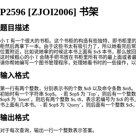
P2596 [ZJOI2006] 书架
题目描述
小 T 有一个很大的书柜。这个书柜的构造有些独特，即书柜里的书
柜然后再拿下一本。由于这些书太有吸引力了，所以她看完后常
位置附近，比如说她拿的时候这本书上面有 $x$ 本书，那么放回去
这时候粗心的小 T 会随手把书放在书柜里所有书的最上面或者
请你帮她编写一个图书管理程序，处理她看书时的一些操作，以及回答她
输入格式
第一行有两个整数，分别表示书的个数 $n$ 以及命令条数 $m$。 第
初始时有一个字符串 $op$。 - 若 $op$ 为 `Top`，则后有一个整数
$op$ 为 `Insert`，则后有两个整数 $s, t$，表示若编号为 $s$
书上面有几本书。 - 若 $op$ 为 `Query`，则后面有一个整数 $
输出格式
对于每次查询，输出一行一个整数表示答案。