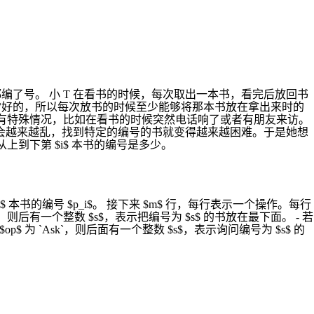
都编了号。 小 T 在看书的时候，每次取出一本书，看完后放回书
常好的，所以每次放书的时候至少能够将那本书放在拿出来时的
。 当然也有特殊情况，比如在看书的时候突然电话响了或者有朋友来访。
就会越来越乱，找到特定的编号的书就变得越来越困难。于是她想
上到下第 $i$ 本书的编号是多少。
$ 本书的编号 $p_i$。 接下来 $m$ 行，每行表示一个操作。每行
tom`，则后有一个整数 $s$，表示把编号为 $s$ 的书放在最下面。 - 若
若 $op$ 为 `Ask`，则后面有一个整数 $s$，表示询问编号为 $s$ 的