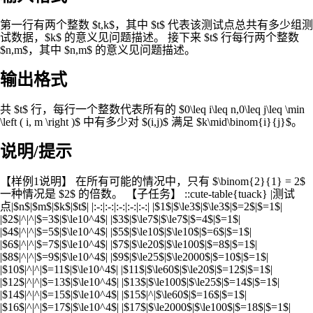
第一行有两个整数 $t,k$，其中 $t$ 代表该测试点总共有多少组测
试数据，$k$ 的意义见问题描述。 接下来 $t$ 行每行两个整数
$n,m$，其中 $n,m$ 的意义见问题描述。
输出格式
共 $t$ 行，每行一个整数代表所有的 $0\leq i\leq n,0\leq j\leq \min
\left ( i, m \right )$ 中有多少对 $(i,j)$ 满足 $k\mid\binom{i}{j}$。
说明/提示
【样例1说明】 在所有可能的情况中，只有 $\binom{2}{1} = 2$
一种情况是 $2$ 的倍数。 【子任务】 ::cute-table{tuack} |测试
点|$n$|$m$|$k$|$t$| |:-:|:-:|:-:|:-:|:-:| |$1$|$\le3$|$\le3$|$=2$|$=1$|
|$2$|^|^|$=3$|$\le10^4$| |$3$|$\le7$|$\le7$|$=4$|$=1$|
|$4$|^|^|$=5$|$\le10^4$| |$5$|$\le10$|$\le10$|$=6$|$=1$|
|$6$|^|^|$=7$|$\le10^4$| |$7$|$\le20$|$\le100$|$=8$|$=1$|
|$8$|^|^|$=9$|$\le10^4$| |$9$|$\le25$|$\le2000$|$=10$|$=1$|
|$10$|^|^|$=11$|$\le10^4$| |$11$|$\le60$|$\le20$|$=12$|$=1$|
|$12$|^|^|$=13$|$\le10^4$| |$13$|$\le100$|$\le25$|$=14$|$=1$|
|$14$|^|^|$=15$|$\le10^4$| |$15$|^|$\le60$|$=16$|$=1$|
|$16$|^|^|$=17$|$\le10^4$| |$17$|$\le2000$|$\le100$|$=18$|$=1$|