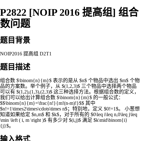
P2822 [NOIP 2016 提高组] 组合
数问题
题目背景
NOIP2016 提高组 D2T1
题目描述
组合数 $\binom{n}{m}$ 表示的是从 $n$ 个物品中选出 $m$ 个物
品的方案数。举个例子，从 $(1,2,3)$ 三个物品中选择两个物品
可以有 $(1,2),(1,3),(2,3)$ 这三种选择方法。根据组合数的定义，
我们可以给出计算组合数 $\binom{n}{m}$ 的一般公式：
$$\binom{n}{m}=\frac{n!}{m!(n-m)!}$$ 其中
$n!=1\times2\times\cdots\times n$；特别地，定义 $0!=1$。 小葱想
知道如果给定 $n,m$ 和 $k$，对于所有的 $0\leq i\leq n,0\leq j\leq
\min \left ( i, m \right )$ 有多少对 $(i,j)$ 满足 $k\mid\binom{i}
{j}$。
输入格式