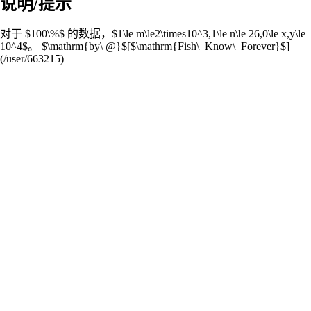
说明/提示
对于 $100\%$ 的数据，$1\le m\le2\times10^3,1\le n\le 26,0\le x,y\le
10^4$。 $\mathrm{by\ @}$[$\mathrm{Fish\_Know\_Forever}$]
(/user/663215)