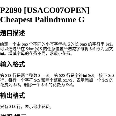
P2890 [USACO07OPEN]
Cheapest Palindrome G
题目描述
给定一个由 $n$ 个不同的小写字母构成的长 $m$ 的字符串 $s$。
可以通过**在 $\bm{s}$ 的任意位置**增减字母将 $s$ 改为回文
串。增减字母的花费不同，求最小花费。
输入格式
第 $1$ 行是两个整数 $n,m$。 第 $2$ 行是字符串 $s$。 接下 $n$
行，每行一个字符 $c$ 和两个整数 $x,y$，表示添加一个 $c$ 的
花费为 $x$，删除一个 $c$ 的花费为 $y$。
输出格式
只有 $1$ 行，表示最小花费。