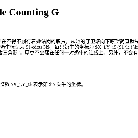
e Counting G
后，贝西现在不得不履行着她站岗的职责。从她的守卫塔向下瞭望简
奶牛标记为 $1\cdots N$，每只奶牛的坐标为 $X_i,Y_i$ ($1
为“黄金三角形”。原点不会落在任何一对奶牛的连线上。另外，不会
 $X_i,Y_i$ 表示第 $i$ 头牛的坐标。