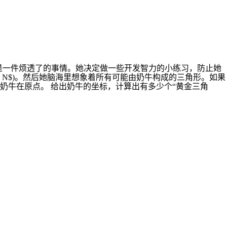
直就是一件烦透了的事情。她决定做一些开发智力的小练习，防止她
 \le i \le N$)。然后她脑海里想象着所有可能由奶牛构成的三角形。如果
有奶牛在原点。 给出奶牛的坐标，计算出有多少个“黄金三角