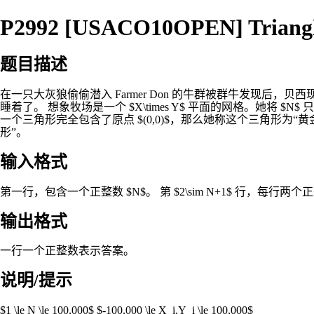
P2992 [USACO10OPEN] Triangl
题目描述
在一只大灰狼偷偷潜入 Farmer Don 的牛群被群牛发现
睡着了。 想象牧场是一个 $X\times Y$ 平面的网格。她将 $N$ 只
一个三角形完全包含了原点 $(0,0)$，那么她称这个三角形
形”。
输入格式
第一行，包含一个正整数 $N$。 第 $2\sim N+1$ 行，每行两个正整数
输出格式
一行一个正整数表示答案。
说明/提示
$1 \le N \le 100,000$ $-100,000 \le X_i,Y_i \le 100,000$