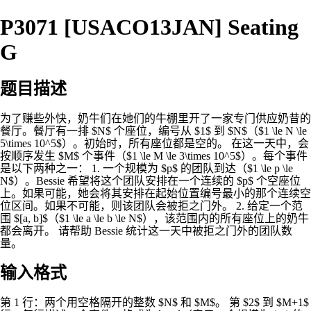
P3071 [USACO13JAN] Seating
G
题目描述
为了赚些外快，奶牛们在她们的牛棚里开了一家专门供应奶昔的
餐厅。餐厅有一排 $N$ 个座位，编号从 $1$ 到 $N$（$1 \le N \le
5\times 10^5$）。初始时，所有座位都是空的。 在这一天中，会
按顺序发生 $M$ 个事件（$1 \le M \le 3\times 10^5$）。每个事件
是以下两种之一： 1. 一个规模为 $p$ 的团队到达（$1 \le p \le
N$）。Bessie 希望将这个团队安排在一个连续的 $p$ 个空座位
上。如果可能，她会将其安排在起始位置编号最小的那个连续空
位区间。如果不可能，则该团队会被拒之门外。 2. 给定一个范
围 $[a, b]$（$1 \le a \le b \le N$），该范围内的所有座位上的奶牛
都会离开。 请帮助 Bessie 统计这一天中被拒之门外的团队数
量。
输入格式
第 1 行：两个用空格隔开的整数 $N$ 和 $M$。 第 $2$ 到 $M+1$