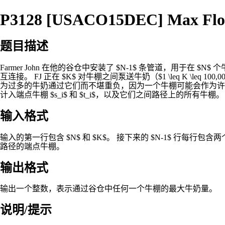
P3128 [USACO15DEC] Max Flo
题目描述
Farmer John 在他的谷仓中安装了 $N-1$ 条管道，用于在 $N$
互连接。 FJ 正在 $K$ 对牛棚之间泵送牛奶（$1 \leq K \le
为过多的牛奶通过它们而不堪重负，因为一个牛棚可能会作为许多泵
计入端点牛棚 $s_i$ 和 $t_i$，以及它们之间路径上的所有牛棚。
输入格式
输入的第一行包含 $N$ 和 $K$。 接下来的 $N-1$ 行每行包含两个整
路径的端点牛棚。
输出格式
输出一个整数，表示通过谷仓中任何一个牛棚的最大牛奶量。
说明/提示