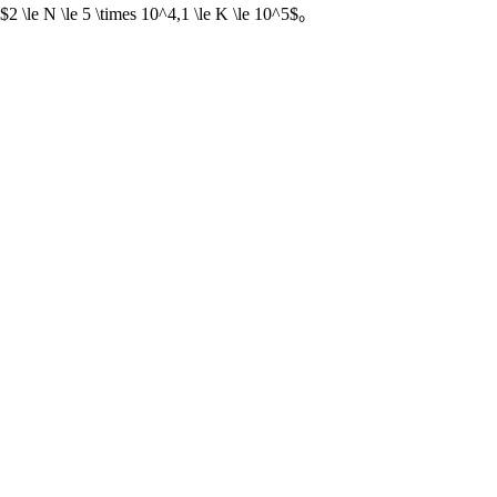
$2 \le N \le 5 \times 10^4,1 \le K \le 10^5$。