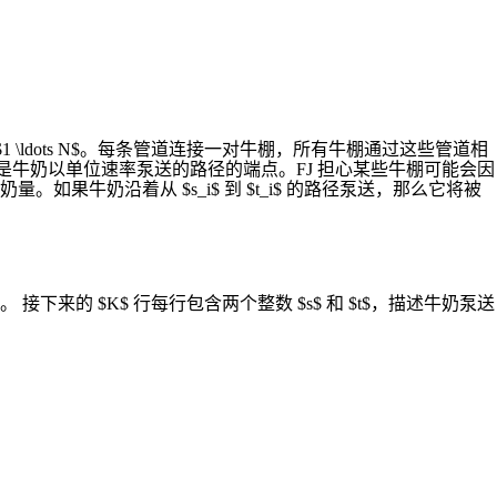
编号为 $1 \ldots N$。每条管道连接一对牛棚，所有牛棚通过这些管道相
和 $t_i$，这是牛奶以单位速率泵送的路径的端点。FJ 担心某些牛棚可能会因
牛奶沿着从 $s_i$ 到 $t_i$ 的路径泵送，那么它将被
的管道。 接下来的 $K$ 行每行包含两个整数 $s$ 和 $t$，描述牛奶泵送