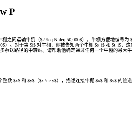
w P
 个牛棚之间运输牛奶（$2 \leq N \leq 50,000$），牛棚方便地
q 100,000$）。对于第 $i$ 对牛棚，你被告知两个牛棚 $s_i$ 
送路径的中转站。请帮助他确定通过任何一个牛棚的最大牛奶量。如果
数 $x$ 和 $y$（$x \ne y$），描述连接牛棚 $x$ 和 $y$ 