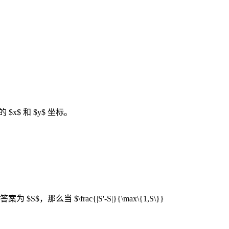
$ 和 $y$ 坐标。
$，那么当 $\frac{|S'-S|}{\max\{1,S\}}