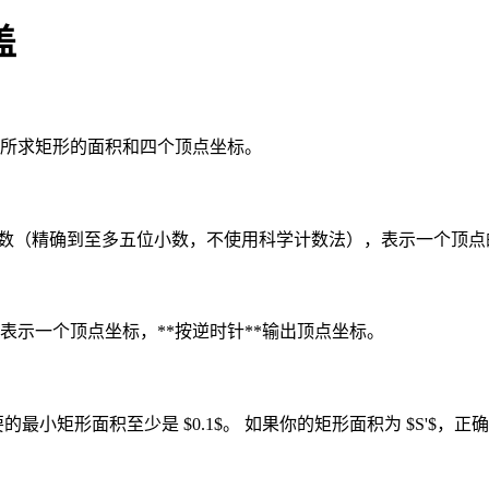
盖
所求矩形的面积和四个顶点坐标。
个浮点数（精确到至多五位小数，不使用科学计数法），表示一个顶点的 $x
行表示一个顶点坐标，**按逆时针**输出顶点坐标。
点所需要的最小矩形面积至少是 $0.1$。 如果你的矩形面积为 $S'$，正确答案为 $S