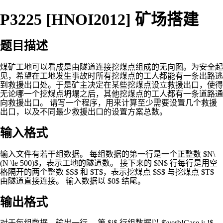
P3225 [HNOI2012] 矿场搭建
题目描述
煤矿工地可以看成是由隧道连接挖煤点组成的无向图。为安全起
见，希望在工地发生事故时所有挖煤点的工人都能有一条出路逃
到救援出口处。于是矿主决定在某些挖煤点设立救援出口，使得
无论哪一个挖煤点坍塌之后，其他挖煤点的工人都有一条道路通
向救援出口。 请写一个程序，用来计算至少需要设置几个救援
出口，以及不同最少救援出口的设置方案总数。
输入格式
输入文件有若干组数据。 每组数据的第一行是一个正整数 $N\
(N \le 500)$，表示工地的隧道数。 接下来的 $N$ 行每行是用空
格隔开的两个整数 $S$ 和 $T$，表示挖煤点 $S$ 与挖煤点 $T$
由隧道直接连接。 输入数据以 $0$ 结尾。
输出格式
对于每组数据，输出一行。 第 $i$ 行组数据以 $\verb!Case i: !$