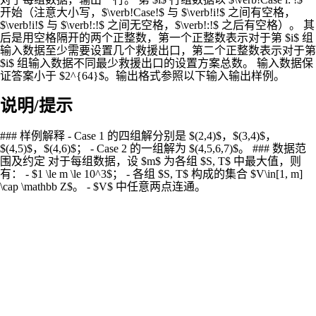
开始（注意大小写，$\verb!Case!$ 与 $\verb!i!$ 之间有空格，
$\verb!i!$ 与 $\verb!:!$ 之间无空格，$\verb!:!$ 之后有空格）。 其
后是用空格隔开的两个正整数，第一个正整数表示对于第 $i$ 组
输入数据至少需要设置几个救援出口，第二个正整数表示对于第
$i$ 组输入数据不同最少救援出口的设置方案总数。 输入数据保
证答案小于 $2^{64}$。输出格式参照以下输入输出样例。
说明/提示
### 样例解释 - Case 1 的四组解分别是 $(2,4)$，$(3,4)$，
$(4,5)$，$(4,6)$； - Case 2 的一组解为 $(4,5,6,7)$。 ### 数据范
围及约定 对于每组数据，设 $m$ 为各组 $S, T$ 中最大值，则
有： - $1 \le m \le 10^3$； - 各组 $S, T$ 构成的集合 $V\in[1, m]
\cap \mathbb Z$。 - $V$ 中任意两点连通。