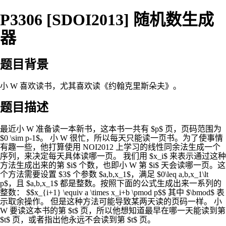
P3306 [SDOI2013] 随机数生成
器
题目背景
小 W 喜欢读书，尤其喜欢读《约翰克里斯朵夫》。
题目描述
最近小 W 准备读一本新书，这本书一共有 $p$ 页，页码范围为
$0 \sim p-1$。 小 W 很忙，所以每天只能读一页书。为了使事情
有趣一些，他打算使用 NOI2012 上学习的线性同余法生成一个
序列，来决定每天具体读哪一页。 我们用 $x_i$ 来表示通过这种
方法生成出来的第 $i$ 个数，也即小 W 第 $i$ 天会读哪一页。这
个方法需要设置 $3$ 个参数 $a,b,x_1$，满足 $0\leq a,b,x_1\lt
p$，且 $a,b,x_1$ 都是整数。按照下面的公式生成出来一系列的
整数： $$x_{i+1} \equiv a \times x_i+b \pmod p$$ 其中 $\bmod$ 表
示取余操作。 但是这种方法可能导致某两天读的页码一样。 小
W 要读这本书的第 $t$ 页，所以他想知道最早在哪一天能读到第
$t$ 页，或者指出他永远不会读到第 $t$ 页。