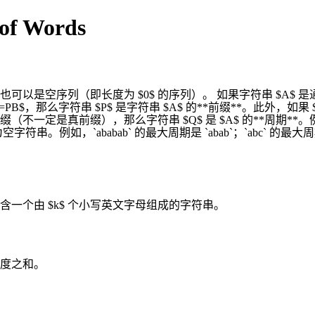
of Words
以是空序列（即长度为 $0$ 的序列）。 如果字符串 $A$ 是通
$，那么字符串 $P$ 是字符串 $A$ 的**前缀**。此外，如果 $P \
缀（不一定是真前缀），那么字符串 $Q$ 是 $A$ 的**周期**。例如，字符串
字符串。例如，`ababab` 的最大周期是 `abab`；`abc` 
含一个由 $k$ 个小写英文字母组成的字符串。
度之和。