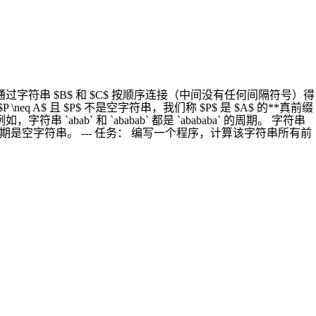
过字符串 $B$ 和 $C$ 按顺序连接（中间没有任何间隔符号）得
neq A$ 且 $P$ 不是空字符串，我们称 $P$ 是 $A$ 的**真前缀
 `abab` 和 `ababab` 都是 `abababa` 的周期。 字符串
的最大周期是空字符串。 --- 任务： 编写一个程序，计算该字符串所有前