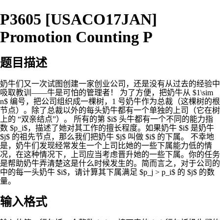
P3605 [USACO17JAN]
Promotion Counting P
题目描述
奶牛们又一次试图创建一家创业公司，还是没有从过去的经验中
吸取教训——牛是可怕的管理者！ 为了方便，把奶牛从 $1\sim
n$ 编号，把公司组织成一棵树，1 号奶牛作为总裁（这棵树的根
节点）。除了总裁以外的每头奶牛都有一个单独的上司（它在树
上的 “双亲结点”）。 所有的第 $i$ 头牛都有一个不同的能力指
数 $p_i$，描述了她对其工作的擅长程度。如果奶牛 $i$ 是奶牛
$j$ 的祖先节点，那么我们把奶牛 $j$ 叫做 $i$ 的下属。 不幸地
是，奶牛们发现经常发生一个上司比她的一些下属能力低的情
况，在这种情况下，上司应当考虑晋升她的一些下属。你的任务
是帮助奶牛弄清楚这是什么时候发生的。简而言之，对于公司的
中的每一头奶牛 $i$，请计算其下属满足 $p_j > p_i$ 的 $j$ 的数
量。
输入格式