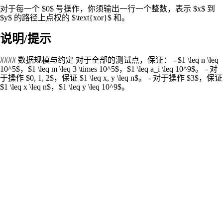
对于每一个 $0$ 号操作，你须输出一行一个整数，表示 $x$ 到
$y$ 的路径上点权的 $\text{xor}$ 和。
说明/提示
#### 数据规模与约定 对于全部的测试点，保证： - $1 \leq n \leq
10^5$，$1 \leq m \leq 3 \times 10^5$，$1 \leq a_i \leq 10^9$。 - 对
于操作 $0, 1, 2$，保证 $1 \leq x, y \leq n$。 - 对于操作 $3$，保证
$1 \leq x \leq n$，$1 \leq y \leq 10^9$。