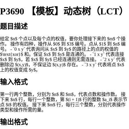
P3690 【模板】动态树（LCT）
题目描述
给定 $n$ 个点以及每个点的权值，要你处理接下来的 $m$ 个操
作。 操作有四种，操作从 $0$ 到 $3$ 编号。点从 $1$ 到 $n$ 编
号。 - `0 x y` 代表询问从 $x$ 到 $y$ 的路径上的点的权值的
$\text{xor}$ 和。保证 $x$ 到 $y$ 是连通的。 - `1 x y` 代表连接
$x$ 到 $y$，若 $x$ 到 $y$ 已经连通则无需连接。 - `2 x y` 代表
删除边 $(x,y)$，不保证边 $(x,y)$ 存在。 - `3 x y` 代表将点 $x$
上的权值变成 $y$。
输入格式
第一行两个整数，分别为 $n$ 和 $m$，代表点数和操作数。 接
下来 $n$ 行，每行一个整数，第 $(i + 1)$ 行的整数 $a_i$ 表示节
点 $i$ 的权值。 接下来 $m$ 行，每行三个整数，分别代表操作
类型和操作所需的量。
输出格式