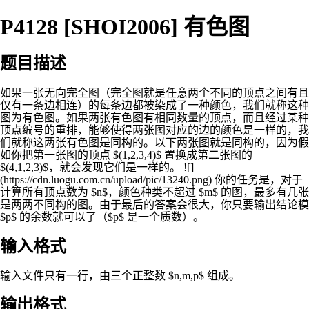
P4128 [SHOI2006] 有色图
题目描述
如果一张无向完全图（完全图就是任意两个不同的顶点之间有且
仅有一条边相连）的每条边都被染成了一种颜色，我们就称这种
图为有色图。如果两张有色图有相同数量的顶点，而且经过某种
顶点编号的重排，能够使得两张图对应的边的颜色是一样的，我
们就称这两张有色图是同构的。以下两张图就是同构的，因为假
如你把第一张图的顶点 $(1,2,3,4)$ 置换成第二张图的
$(4,1,2,3)$，就会发现它们是一样的。 ![]
(https://cdn.luogu.com.cn/upload/pic/13240.png) 你的任务是，对于
计算所有顶点数为 $n$，颜色种类不超过 $m$ 的图，最多有几张
是两两不同构的图。由于最后的答案会很大，你只要输出结论模
$p$ 的余数就可以了（$p$ 是一个质数）。
输入格式
输入文件只有一行，由三个正整数 $n,m,p$ 组成。
输出格式