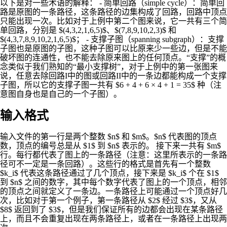
以下是对一些术语的解释： - 简单回路（simple cycle）：简单回
路是原图的一条路径，这条路径的边集构成了回路，回路中顶点
只能出现一次。比如对于上例中第二个图来说，它一共有三个简
单回路，分别是 $(4,3,2,1,6,5)$、$(7,8,9,10,2,3)$ 和
$(4,3,7,8,9,10,2,1,6,5)$； - 支撑子图（spanning subgraph）：支撑
子图也是原图的子图，这种子图可以比原来少一些边，但是不能
破坏图的连通性，也不能去除原来图上的任何顶点。“支撑”的概
念类似于我们熟知的“最小支撑树”，对于上例中的第一张图来
说，任意去除回路I中的图或回路II中的一条边都能构成一个支撑
子图，所以它的支撑子图一共有 $6 + 4 + 6 × 4 + 1 = 35$ 种（注
意图自身也是自己的一个子图）。
输入格式
输入文件的第一行是两个整数 $n$ 和 $m$。$n$ 代表图的顶点
数，顶点的编号总是从 $1$ 到 $n$ 表示的。 接下来一共有 $m$
行。每行都代表了图上的一条路径（注意：这里所表示的一条路
径可不一定是一条回路）。这些行的格式是首先有一个整数
$k_i$ 代表这条路径通过了几个顶点，接下来是 $k_i$ 个在 $1$
到 $n$ 之间的数字，其中每个数字代表了图上的一个顶点，相邻
的顶点之间就定义了一条边。一条路径上可能通过一个顶点好几
次，比如对于第一个例子，第一条路径从 $2$ 经过 $3$，又从
$8$ 返回到了 $3$，但是我们保证所有的边都会出现在某条路径
上，而且不会重复出现在两条路径上，或者在一条路径上出现两