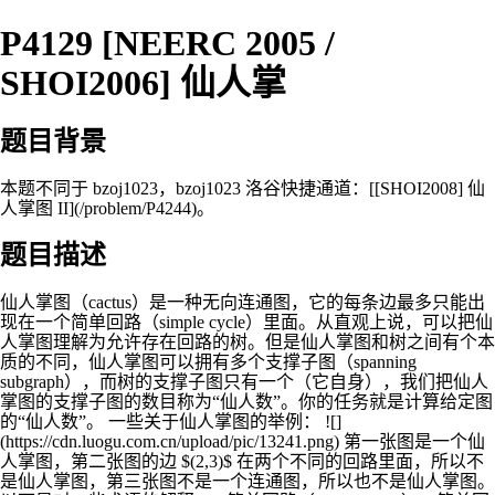
P4129 [NEERC 2005 /
SHOI2006] 仙人掌
题目背景
本题不同于 bzoj1023，bzoj1023 洛谷快捷通道：[[SHOI2008] 仙
人掌图 II](/problem/P4244)。
题目描述
仙人掌图（cactus）是一种无向连通图，它的每条边最多只能出
现在一个简单回路（simple cycle）里面。从直观上说，可以把仙
人掌图理解为允许存在回路的树。但是仙人掌图和树之间有个本
质的不同，仙人掌图可以拥有多个支撑子图（spanning
subgraph），而树的支撑子图只有一个（它自身），我们把仙人
掌图的支撑子图的数目称为“仙人数”。你的任务就是计算给定图
的“仙人数”。 一些关于仙人掌图的举例： ![]
(https://cdn.luogu.com.cn/upload/pic/13241.png) 第一张图是一个仙
人掌图，第二张图的边 $(2,3)$ 在两个不同的回路里面，所以不
是仙人掌图，第三张图不是一个连通图，所以也不是仙人掌图。