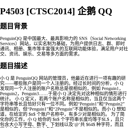
P4503 [CTSC2014] 企鹅 QQ
题目背景
PenguinQQ 是中国最大、最具影响力的 SNS（Social Networking
Services）网站，以实名制为基础，为用户提供日志、群、即时
通讯、相册、集市等丰富强大的互联网功能体验，满足用户对社
交、资讯、娱乐、交易等多方面的需求。
题目描述
小 Q 是 PenguinQQ 网站的管理员，他最近在进行一项有趣的研
究——哪些账户是同一个人注册的。经过长时间的分析，小 Q
发现同一个人注册的账户名称总是很相似的，例如 Penguin1，
Penguin2，Penguin3……于是小 Q 决定先对这种相似的情形进行
统计。 小 Q 定义，若两个账户名称是相似的，当且仅当这两个
字符串等长且恰好只有一位不同。例如“Penguin1”和“Penguin2”
是相似的，但“Penguin1”和“2Penguin”不是相似的。而小 Q 想知
道，在给定的 $n$ 个账户名称中，有多少对是相似的。 为了简
化你的工作，小 Q 给你的 $n$ 个字符串长度均等于$L$ ，且只
包含大小写字母、数字、下划线以及‘@’共 $64$ 种字符，而且