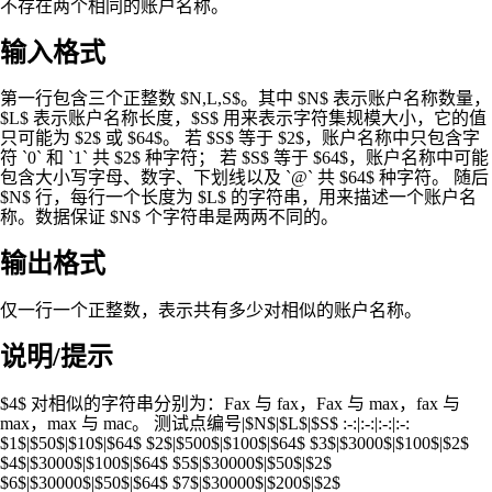
不存在两个相同的账户名称。
输入格式
第一行包含三个正整数 $N,L,S$。其中 $N$ 表示账户名称数量，
$L$ 表示账户名称长度，$S$ 用来表示字符集规模大小，它的值
只可能为 $2$ 或 $64$。 若 $S$ 等于 $2$，账户名称中只包含字
符 `0` 和 `1` 共 $2$ 种字符； 若 $S$ 等于 $64$，账户名称中可能
包含大小写字母、数字、下划线以及 `@` 共 $64$ 种字符。 随后
$N$ 行，每行一个长度为 $L$ 的字符串，用来描述一个账户名
称。数据保证 $N$ 个字符串是两两不同的。
输出格式
仅一行一个正整数，表示共有多少对相似的账户名称。
说明/提示
$4$ 对相似的字符串分别为：Fax 与 fax，Fax 与 max，fax 与
max，max 与 mac。 测试点编号|$N$|$L$|$S$ :-:|:-:|:-:|:-:
$1$|$50$|$10$|$64$ $2$|$500$|$100$|$64$ $3$|$3000$|$100$|$2$
$4$|$3000$|$100$|$64$ $5$|$30000$|$50$|$2$
$6$|$30000$|$50$|$64$ $7$|$30000$|$200$|$2$