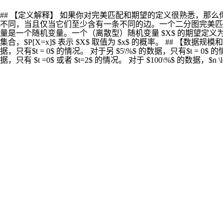
## 【定义解释】 如果你对完美匹配和期望的定义很熟悉，那么你
不同，当且仅当它们至少含有一条不同的边。一个二分图完美匹
量是一个随机变量。一个（离散型）随机变量 $X$ 的期望定义为以概率为权，$X
集合，$P[X=x]$ 表示 $X$ 取值为 $x$ 的概率。 ## 【数据规模和约定】 对
据，只有$t = 0$ 的情况。 对于另 $5\%$ 的数据，只有$t = 0$ 
据，只有 $t =0$ 或者 $t=2$ 的情况。 对于 $100\%$ 的数据，$n \l