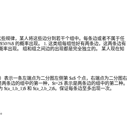
述这些规律，某人将这些边分到若干个组中。每条边或者不属于任
0\%$ 的概率出现。 1. 这类组每组恰好有两条边，这两条边有
%$ 的概率出现。 组和组之间边的出现都是完全独立的。 某人现在知
\le n$）表示一条左端点为二分图左侧第 $a$ 个点，右端点为二分图右
 表示是两条边的组中的第一种，$t=2$ 表示是两条边的组中的第二种。
(a_1,b_1)$ 和 $(a_2,b_2)$。保证每条边至多出现一次。
数。