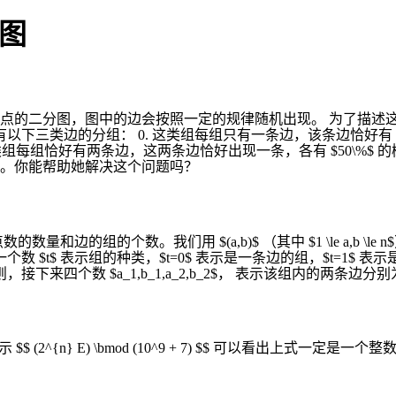
分图
 个点的二分图，图中的边会按照一定的规律随机出现。 为了描
下三类边的分组： 0. 这类组每组只有一条边，该条边恰好有 $5
 2. 这类组每组恰好有两条边，这两条边恰好出现一条，各有 $50\
。你能帮助她解决这个问题吗？
数量和边的组的个数。我们用 $(a,b)$ （其中 $1 \le a,b 
一个数 $t$ 表示组的种类，$t=0$ 表示是一条边的组，$t=1$
接下来四个数 $a_1,b_1,a_2,b_2$， 表示该组内的两条边分别为 $
{n} E) \bmod (10^9 + 7) $$ 可以看出上式一定是一个整