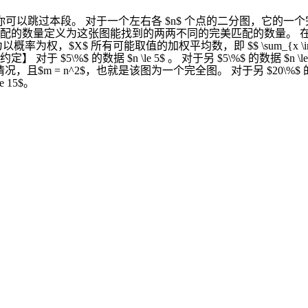
可以跳过本段。 对于一个左右各 $n$ 个点的二分图，它的一个
配的数量定义为这张图能找到的两两不同的完美匹配的数量。 
$ 所有可能取值的加权平均数，即 $$ \sum_{x \in V(X)}P[
于 $5\%$ 的数据 $n \le 5$ 。 对于另 $5\%$ 的数据 $n \le 8
的情况，且$m = n^2$，也就是该图为一个完全图。 对于另 $20\%$ 的数
e 15$。