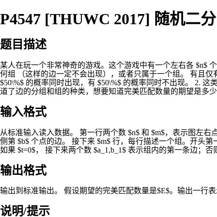
P4547 [THUWC 2017] 随机二
题目描述
某人在玩一个非常神奇的游戏。这个游戏中有一个左右各 $n$
何组 （这样的边一定不会出现），或者只属于一个组。 有且仅有以
$50\%$ 的概率同时出现，有 $50\%$ 的概率同时不出现。
道了边的分组和组的种类，想要知道完美匹配数量的期望是多少
输入格式
从标准输入读入数据。 第一行两个数 $n$ 和 $m$，表示图左右点数的
侧第 $b$ 个点的边。 接下来 $m$ 行，每行描述一个组。开头第
如果 $t=0$， 接下来两个数 $a_1,b_1$ 表示组内的第一条边；否则，
输出格式
输出到标准输出。 假设期望的完美匹配数量是$E$。输出一行表示 $$ (2^
说明/提示