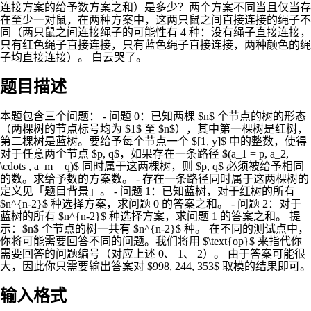
连接方案的给予数方案之和）是多少？两个方案不同当且仅当存
在至少一对鼠，在两种方案中，这两只鼠之间直接连接的绳子不
同（两只鼠之间连接绳子的可能性有 4 种：没有绳子直接连接，
只有红色绳子直接连接，只有蓝色绳子直接连接，两种颜色的绳
子均直接连接）。 白云哭了。
题目描述
本题包含三个问题： - 问题 0：已知两棵 $n$ 个节点的树的形态
（两棵树的节点标号均为 $1$ 至 $n$），其中第一棵树是红树，
第二棵树是蓝树。要给予每个节点一个 $[1, y]$ 中的整数，使得
对于任意两个节点 $p, q$，如果存在一条路径 $(a_1 = p, a_2,
\cdots , a_m = q)$ 同时属于这两棵树，则 $p, q$ 必须被给予相同
的数。求给予数的方案数。 - 存在一条路径同时属于这两棵树的
定义见「题目背景」。 - 问题 1：已知蓝树，对于红树的所有
$n^{n-2}$ 种选择方案，求问题 0 的答案之和。 - 问题 2：对于
蓝树的所有 $n^{n-2}$ 种选择方案，求问题 1 的答案之和。 提
示：$n$ 个节点的树一共有 $n^{n-2}$ 种。 在不同的测试点中，
你将可能需要回答不同的问题。我们将用 $\text{op}$ 来指代你
需要回答的问题编号（对应上述 0、 1、 2）。 由于答案可能很
大，因此你只需要输出答案对 $998, 244, 353$ 取模的结果即可。
输入格式