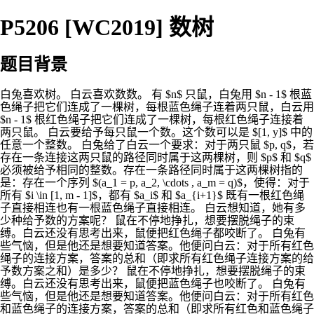
P5206 [WC2019] 数树
题目背景
白兔喜欢树。 白云喜欢数数。 有 $n$ 只鼠，白兔用 $n - 1$ 根蓝
色绳子把它们连成了一棵树，每根蓝色绳子连着两只鼠，白云用
$n - 1$ 根红色绳子把它们连成了一棵树，每根红色绳子连接着
两只鼠。 白云要给予每只鼠一个数。这个数可以是 $[1, y]$ 中的
任意一个整数。 白兔给了白云一个要求：对于两只鼠 $p, q$，若
存在一条连接这两只鼠的路径同时属于这两棵树，则 $p$ 和 $q$
必须被给予相同的整数。存在一条路径同时属于这两棵树指的
是：存在一个序列 $(a_1 = p, a_2, \cdots , a_m = q)$，使得：对于
所有 $i \in [1, m - 1]$，都有 $a_i$ 和 $a_{i+1}$ 既有一根红色绳
子直接相连也有一根蓝色绳子直接相连。 白云想知道，她有多
少种给予数的方案呢？ 鼠在不停地挣扎，想要摆脱绳子的束
缚。白云还没有思考出来，鼠便把红色绳子都咬断了。 白兔有
些气恼，但是他还是想要知道答案。他便问白云：对于所有红色
绳子的连接方案，答案的总和（即求所有红色绳子连接方案的给
予数方案之和）是多少？ 鼠在不停地挣扎，想要摆脱绳子的束
缚。白云还没有思考出来，鼠便把蓝色绳子也咬断了。 白兔有
些气恼，但是他还是想要知道答案。他便问白云：对于所有红色
和蓝色绳子的连接方案，答案的总和（即求所有红色和蓝色绳子