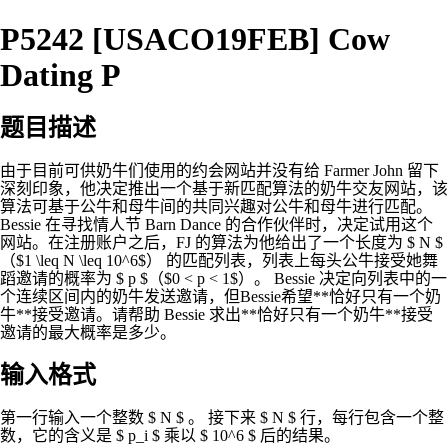
P5242 [USACO19FEB] Cow
Dating P
题目描述
由于目前可供奶牛们使用的约会网站并没有给 Farmer John 留下
深刻印象，他决定推出一个基于新匹配算法的奶牛交友网站，该
算法可基于公牛和母牛间的共同兴趣对公牛和母牛进行匹配。
Bessie 在寻找情人节 Barn Dance 的合作伙伴时，决定试用这个
网站。在注册账户之后，FJ 的算法为他给出了一个长度为 $ N $
（$1 \leq N \leq 10^6$） 的匹配列表，列表上每头公牛接受她舞
蹈邀请的概率为 $ p $（$0 < p < 1$）。 Bessie 决定向列表中的一
个连续区间内的奶牛发送邀请，但Bessie希望**恰好只有一个奶
牛**接受邀请。请帮助 Bessie 求出**恰好只有一个奶牛**接受
邀请的最大概率是多少。
输入格式
第一行输入一个整数 $ N $ 。 接下来 $ N $ 行，每行包含一个整
数，它的含义是 $ p_i $ 乘以 $ 10^6 $ 后的结果。