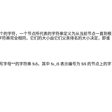
节点上有一个的字符，一个节点所代表的字符串定义为从当前节点一直到根
字符串完全相同，它们的大小由它们父亲排名的大小决定，即谁
**小写字母**的字符串 $s$，其中 $s_i$ 表示编号为 $i$ 的节点上的字