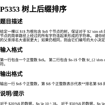
P5353 树上后缀排序
题目描述
给定一棵以 $1$ 为根包含 $n$ 个节点的树，保证对于 $2
节点的简单路径上经过的所有字符连起来形成的字符串。 请你
的父亲排名大谁就更大；如果仍相同，则由它们编号的大小决定
输入格式
第一行包含一个正整数 $n$。 第二行包含 $n-1$ 个数 $f_{2 \dot
符。
输出格式
输出一行 $n$ 个正整数，第 $i$ 个正整数表示代表**排名第 $i
说明/提示
对于 $20\%$ 的数据，$n \le 10 ^ 3$。 对于 $50\%$ 的数据，$n \le 10 