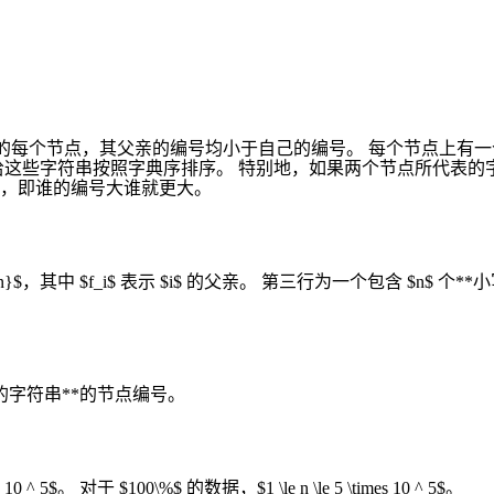
 \sim n$ 的每个节点，其父亲的编号均小于自己的编号。 每个
给这些字符串按照字典序排序。 特别地，如果两个节点所代表的
，即谁的编号大谁就更大。
s n}$，其中 $f_i$ 表示 $i$ 的父亲。 第三行为一个包含 $n$ 个
$ 的字符串**的节点编号。
^ 5$。 对于 $100\%$ 的数据，$1 \le n \le 5 \times 10 ^ 5$。