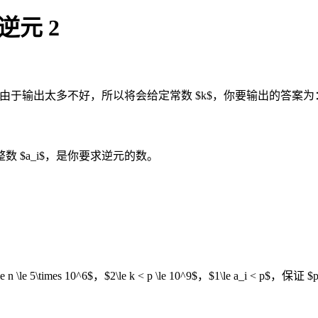
逆元 2
输出太多不好，所以将会给定常数 $k$，你要输出的答案为： $$\sum\limit
整数 $a_i$，是你要求逆元的数。
1\le n \le 5\times 10^6$，$2\le k < p \le 10^9$，$1