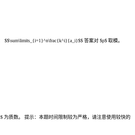
s_{i=1}^n\frac{k^i}{a_i}$$ 答案对 $p$ 取模。
\le a_i < p$，保证 $p$ 为质数。 提示：本题时间限制较为严格，请注意使用较快的