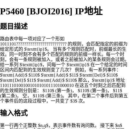
P5460 [BJOI2016] IP地址
题目描述
路由表中每一项对应了一个形如
1011101????????????????????????? 的规则，会匹配指定的前缀为
给定形式的 $\texttt{ip}$。 当有多个规则匹配时，前缀最长的生
效。同一时刻不会有多个匹配的规则的前缀一样长。每一个时
刻，会有一条规则被加入，或者之前被加入的某条规则会过期。
给一系列 $\texttt{ip}$，问每一个 $\texttt{ip}$ 在一个给定的时间
区间内匹配到的生效规则变了几次？ 例如，有一系列事件：
$\texttt{Add}$ $110$ $\texttt{Add}$ $11$ $\texttt{Del}$ $110$
$\texttt{Del}$ $11$ $\texttt{Add}$ $110$ 那么，$\texttt{ip}$ 地址
11011101001001010101011101000010 在这五个时刻之后匹配到
的生效规则分别是： $110$ (第一条)， $110$ (第一条)， $11$
(第二条)， 空， $110$ (第三条)。 其中，在第二个事件后到第五
个事件后的这段过程中，一共变了 $3$ 次。
输入格式
第一行两个正整数 $n,q$，表示事件数有询问数。 接下来 $n$