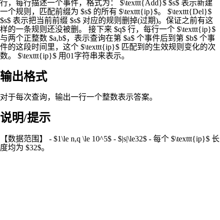
行，每行描述一个事件，格式为： $\texttt{Add}$ $s$ 表示新建
一个规则，匹配前缀为 $s$ 的所有 $\texttt{ip}$。 $\texttt{Del}$
$s$ 表示把当前前缀 $s$ 对应的规则删掉(过期)。保证之前有这
样的一条规则还没被删。 接下来 $q$ 行，每行一个 $\texttt{ip}$
与两个正整数 $a,b$，表示查询在第 $a$ 个事件后到第 $b$ 个事
件的这段时间里，这个 $\texttt{ip}$ 匹配到的生效规则变化的次
数。 $\texttt{ip}$ 用01字符串来表示。
输出格式
对于每次查询，输出一行一个整数表示答案。
说明/提示
【数据范围】 - $1\le n,q \le 10^5$ - $|s|\le32$ - 每个 $\texttt{ip}$ 长
度均为 $32$。