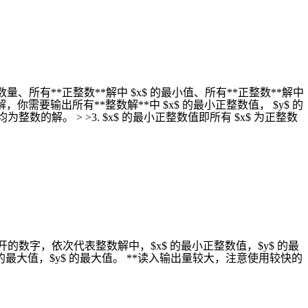
解的数量、所有**正整数**解中 $x$ 的最小值、所有**正整数**解中
，你需要输出所有**整数解**中 $x$ 的最小正整数值， $y$ 的
,y$ 均为整数的解。 > >3. $x$ 的最小正整数值即所有 $x$ 为正整数
隔开的数字，依次代表整数解中，$x$ 的最小正整数值，$y$ 的最
 的最大值，$y$ 的最大值。 **读入输出量较大，注意使用较快的