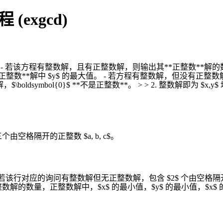
(exgcd)
 $-1$。 - 若该方程有整数解，且有正整数解，则输出其**正整数**
*正整数**解中 $y$ 的最大值。 - 若方程有整数解，但没有正整数解
\boldsymbol{0}$ **不是正整数**。 > > 2. 整数解即为 $x
由空格隔开的正整数 $a, b, c$。
$。 若该行对应的询问有整数解但无正整数解，包含 $2$ 个由空格
数解的数量，正整数解中，$x$ 的最小值，$y$ 的最小值，$x$