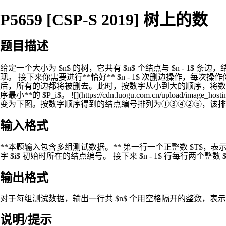
P5659 [CSP-S 2019] 树上的数
题目描述
给定一个大小为 $n$ 的树，它共有 $n$ 个结点与 $n - 1$ 条边，结
现。 接下来你需要进行**恰好** $n - 1$ 次删边操作，每次
后，所有的边都将被删去。此时，按数字从小到大的顺序，将数字 $
序最小**的 $P_i$。 ![](https://cdn.luogu.com.cn/uploa
变为下图。按数字顺序得到的结点编号排列为①③④②⑤，该排列是所有可能的结果中字典序最
输入格式
**本题输入包含多组测试数据。** 第一行一个正整数 $T$，表示数据组数
字 $i$ 初始时所在的结点编号。 接下来 $n - 1$ 行每行两个整数 $
输出格式
对于每组测试数据，输出一行共 $n$ 个用空格隔开的整数，表示
说明/提示