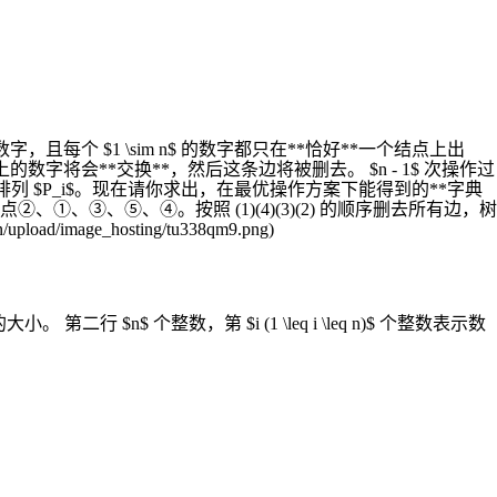
 的数字，且每个 $1 \sim n$ 的数字都只在**恰好**一个结点上出
数字将会**交换**，然后这条边将被删去。 $n - 1$ 次操作过
排列 $P_i$。现在请你求出，在最优操作方案下能得到的**字典
 5$ 一开始分别在结点②、①、③、⑤、④。按照 (1)(4)(3)(2) 的顺序删去所有边，树
ge_hosting/tu338qm9.png)
n$ 个整数，第 $i (1 \leq i \leq n)$ 个整数表示数