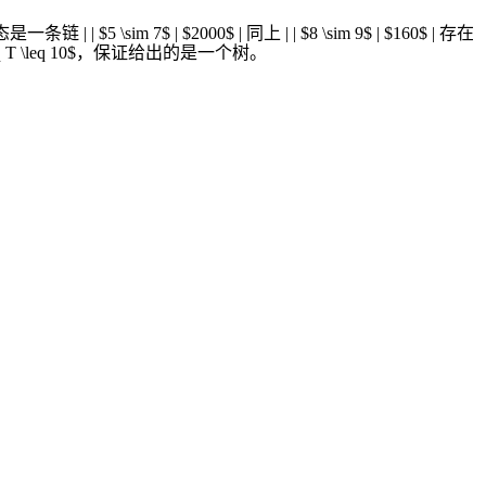
树的形态是一条链 | | $5 \sim 7$ | $2000$ | 同上 | | $8 \sim 9$ | $160$ | 存在
试点：$1 \leq T \leq 10$，保证给出的是一个树。