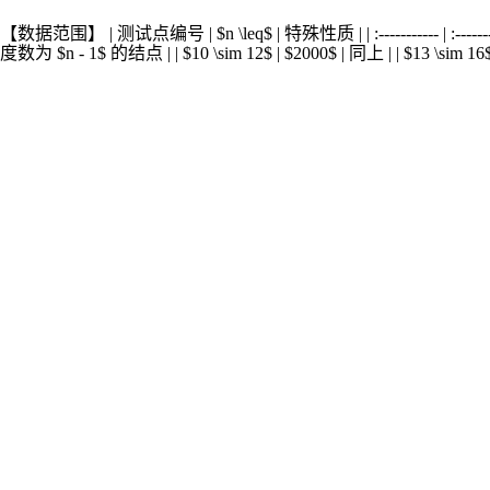
【数据范围】 | 测试点编号 | $n \leq$ | 特殊性质 | | :----------- | :----------- 
度数为 $n - 1$ 的结点 | | $10 \sim 12$ | $2000$ | 同上 | | $13 \