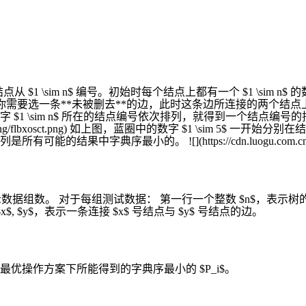
点从 $1 \sim n$ 编号。初始时每个结点上都有一个 $1 \sim n$
操作你需要选一条**未被删去**的边，此时这条边所连接的两个结点上的
1 \sim n$ 所在的结点编号依次排列，就得到一个结点编号的
d/image_hosting/flbxosct.png) 如上图，蓝圈中的数字 $1 \sim
小的。 ![](https://cdn.luogu.com.cn/upload/ima
。 对于每组测试数据： 第一行一个整数 $n$，表示树的大小。 第二行 $
x$, $y$，表示一条连接 $x$ 号结点与 $y$ 号结点的边。
最优操作方案下所能得到的字典序最小的 $P_i$。