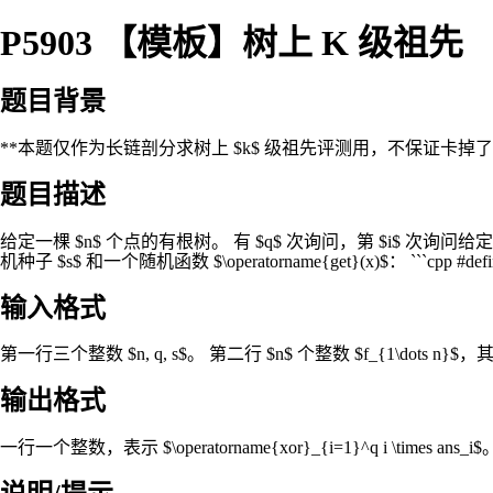
P5903 【模板】树上 K 级祖先
题目背景
**本题仅作为长链剖分求树上 $k$ 级祖先评测用，不保证卡掉
题目描述
给定一棵 $n$ 个点的有根树。 有 $q$ 次询问，第 $i$ 次询问给定 $
机种子 $s$ 和一个随机函数 $\operatorname{get}(x)$： ```cpp #define ui unsi
输入格式
第一行三个整数 $n, q, s$。 第二行 $n$ 个整数 $f_{1\dots n}$，
输出格式
一行一个整数，表示 $\operatorname{xor}_{i=1}^q i \times ans_i$