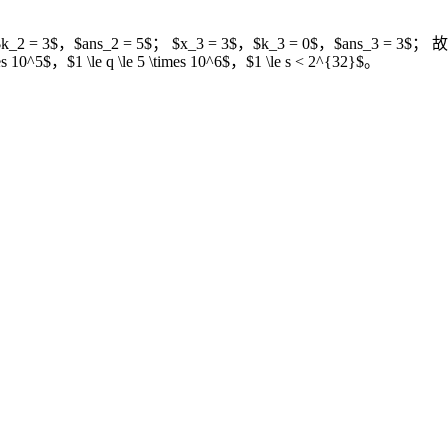
_2 = 3$，$ans_2 = 5$； $x_3 = 3$，$k_3 = 0$，$ans_3 = 3$；
^5$，$1 \le q \le 5 \times 10^6$，$1 \le s < 2^{32}$。