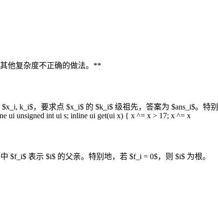
了其他复杂度不正确的做法。**
x_i, k_i$，要求点 $x_i$ 的 $k_i$ 级祖先，答案为 $ans_
gned int ui s; inline ui get(ui x) { x ^= x > 17; x ^= x
其中 $f_i$ 表示 $i$ 的父亲。特别地，若 $f_i = 0$，则 $i$ 为根。
。