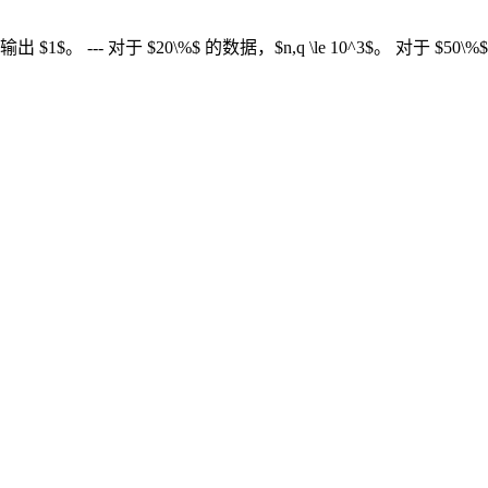
 故输出 $1$。 --- 对于 $20\%$ 的数据，$n,q \le 10^3$。 对于 $50\%$