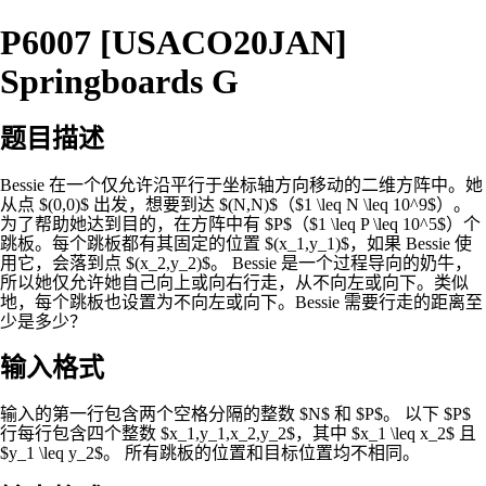
P6007 [USACO20JAN]
Springboards G
题目描述
Bessie 在一个仅允许沿平行于坐标轴方向移动的二维方阵中。她
从点 $(0,0)$ 出发，想要到达 $(N,N)$（$1 \leq N \leq 10^9$）。
为了帮助她达到目的，在方阵中有 $P$（$1 \leq P \leq 10^5$）个
跳板。每个跳板都有其固定的位置 $(x_1,y_1)$，如果 Bessie 使
用它，会落到点 $(x_2,y_2)$。 Bessie 是一个过程导向的奶牛，
所以她仅允许她自己向上或向右行走，从不向左或向下。类似
地，每个跳板也设置为不向左或向下。Bessie 需要行走的距离至
少是多少？
输入格式
输入的第一行包含两个空格分隔的整数 $N$ 和 $P$。 以下 $P$
行每行包含四个整数 $x_1,y_1,x_2,y_2$，其中 $x_1 \leq x_2$ 且
$y_1 \leq y_2$。 所有跳板的位置和目标位置均不相同。