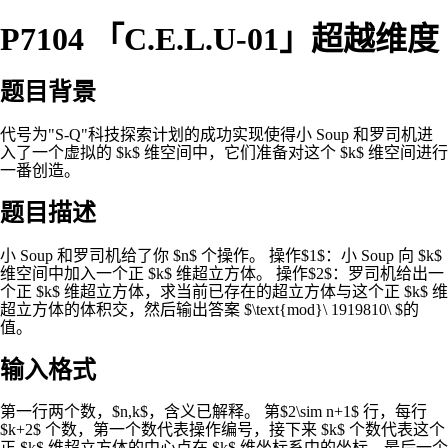
P7104 「C.E.L.U-01」超越维度
题目背景
代号为"S-Q"科技探索计划的成功实现使得小 Soup 和罗司机进
入了一个虚拟的 $k$ 维空间中，它们准备对这个 $k$ 维空间进行
一番创造。
题目描述
小 Soup 和罗司机给了你 $n$ 个操作。 操作$1$：小 Soup 向 $k$
维空间中加入一个正 $k$ 维超立方体。 操作$2$：罗司机给出一
个正 $k$ 维超立方体，求当前已存在的超立方体与这个正 $k$ 维
超立方体的体积交，然后输出答案 $\text{mod}\ 1919810\ $的
值。
输入格式
第一行两个数，$n,k$，含义已解释。 第$2\sim n+1$ 行，每行
$k+2$ 个数，第一个数代表操作编号，接下来 $k$ 个数代表这个
正 $k$ 维超立方体的中心点在 $k$ 维坐标系中的坐标，最后一个