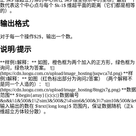
数代表这个中心点与每个 $k-1$ 维超平面的距离（它们都是相等
的）。
输出格式
对于每一个操作$2$，输出一个数。
说明/提示
**样例1解释：** 如图，橙色框为两个加入的正方形，绿色框为
询问，绿色块为答案。 ![]
(https://cdn.luogu.com.cn/upload/image_hosting/juqwca7d.png) **样
例3解释：** 如图（红色标出部分为询问2答案）（两个解释不
是同一个人造的）： ![]
(https://cdn.luogu.com.cn/upload/image_hosting/8tngjx7g.png) **数据
范围** $\begin{array}{|c|c|c|}数据编号
&n&k\\1&500&1\\2\sim3&500&2\\4\sim6&500&3\\7\sim10&500&\le6
输入输出的数在 $\text{long long}$ 范围内，保证数据随机（正k
维超立方体较分散）。