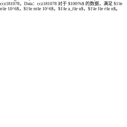
ccz181078，Data：ccz181078 对于 $100\%$ 的数据，满足 $1\le
n\le 10^6$，$1\le m\le 10^6$，$1\le a_i\le n$，$1\le l\le r\le n$。