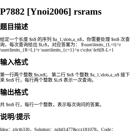
P7882 [Ynoi2006] rsrams
题目描述
给定一个长度 $n$ 的序列 $a_1,\dots,a_n$，你需要处理 $m$ 次查
询，每次查询给出 $l,r$，对应答案为： $\sum\limits_{L=l}^r
\sum\limits_{R=L}^r \sum\limits_{c=1}^n c\cdot \left[R-L+1
输入格式
第一行两个整数 $n,m$； 第二行 $n$ 个整数 $a_1,\dots,a_n$ 接下
来 $m$ 行，每行两个整数 $l,r$ 表示一次查询。
输出格式
共 $m$ 行，每行一个整数，表示每次询问的答案。
说明/提示
Idea：zjjcth330，Solution：nzhtl1477&ccz181078，Code：