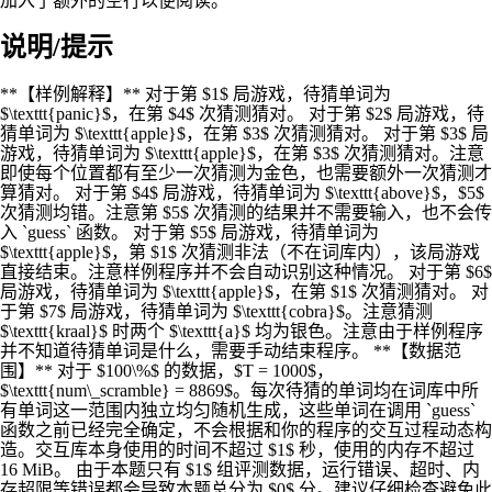
加入了额外的空行以便阅读。
说明/提示
**【样例解释】** 对于第 $1$ 局游戏，待猜单词为
$\texttt{panic}$，在第 $4$ 次猜测猜对。 对于第 $2$ 局游戏，待
猜单词为 $\texttt{apple}$，在第 $3$ 次猜测猜对。 对于第 $3$ 局
游戏，待猜单词为 $\texttt{apple}$，在第 $3$ 次猜测猜对。注意
即使每个位置都有至少一次猜测为金色，也需要额外一次猜测才
算猜对。 对于第 $4$ 局游戏，待猜单词为 $\texttt{above}$，$5$
次猜测均错。注意第 $5$ 次猜测的结果并不需要输入，也不会传
入 `guess` 函数。 对于第 $5$ 局游戏，待猜单词为
$\texttt{apple}$，第 $1$ 次猜测非法（不在词库内），该局游戏
直接结束。注意样例程序并不会自动识别这种情况。 对于第 $6$
局游戏，待猜单词为 $\texttt{apple}$，在第 $1$ 次猜测猜对。 对
于第 $7$ 局游戏，待猜单词为 $\texttt{cobra}$。注意猜测
$\texttt{kraal}$ 时两个 $\texttt{a}$ 均为银色。注意由于样例程序
并不知道待猜单词是什么，需要手动结束程序。 **【数据范
围】** 对于 $100\%$ 的数据，$T = 1000$，
$\texttt{num\_scramble} = 8869$。每次待猜的单词均在词库中所
有单词这一范围内独立均匀随机生成，这些单词在调用 `guess`
函数之前已经完全确定，不会根据和你的程序的交互过程动态构
造。交互库本身使用的时间不超过 $1$ 秒，使用的内存不超过
16 MiB。 由于本题只有 $1$ 组评测数据，运行错误、超时、内
存超限等错误都会导致本题总分为 $0$ 分。建议仔细检查避免此