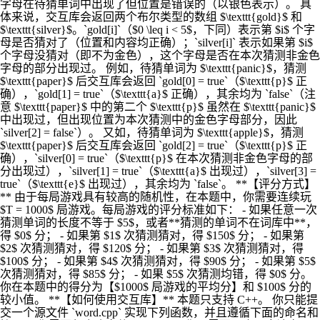
字母在待猜单词中出现了但位置是错误的（以银色表示）。 具
体来说，交互库会返回两个布尔类型的数组 $\texttt{gold}$ 和
$\texttt{silver}$。`gold[i]`（$0 \leq i < 5$，下同）表示第 $i$ 个字
母是否猜对了（位置和内容均正确）；`silver[i]` 表示如果第 $i$
个字母没猜对（即不为金色），这个字母是否在本次猜测非金色
字母的部分出现过。 例如，待猜单词为 $\texttt{panic}$，猜测
$\texttt{paper}$ 后交互库会返回 `gold[0] = true`（$\texttt{p}$ 正
确），`gold[1] = true`（$\texttt{a}$ 正确），其余均为 `false`（注
意 $\texttt{paper}$ 中的第二个 $\texttt{p}$ 虽然在 $\texttt{panic}$
中出现过，但出现位置为本次猜测中的金色字母部分，因此
`silver[2] = false`）。 又如，待猜单词为 $\texttt{apple}$，猜测
$\texttt{paper}$ 后交互库会返回 `gold[2] = true`（$\texttt{p}$ 正
确），`silver[0] = true`（$\texttt{p}$ 在本次猜测非金色字母的部
分出现过），`silver[1] = true`（$\texttt{a}$ 出现过），`silver[3] =
true`（$\texttt{e}$ 出现过），其余均为 `false`。 **【评分方式】
** 由于每局游戏具有较高的随机性，在本题中，你需要连续玩
$T = 1000$ 局游戏。每局游戏的评分标准如下： - 如果任意一次
猜测单词的长度不等于 $5$，或者**猜测的单词不在词库中**，
得 $0$ 分； - 如果第 $1$ 次猜测猜对，得 $150$ 分； - 如果第
$2$ 次猜测猜对，得 $120$ 分； - 如果第 $3$ 次猜测猜对，得
$100$ 分； - 如果第 $4$ 次猜测猜对，得 $90$ 分； - 如果第 $5$
次猜测猜对，得 $85$ 分； - 如果 $5$ 次猜测均错，得 $0$ 分。
你在本题中的得分为【$1000$ 局游戏的平均分】和 $100$ 分的
较小值。 **【如何使用交互库】** 本题只支持 C++。 你只能提
交一个源文件 `word.cpp` 实现下列函数，并且遵循下面的命名和