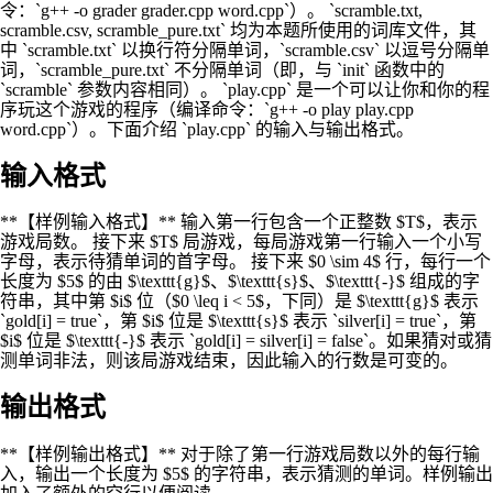
令：`g++ ‐o grader grader.cpp word.cpp`）。 `scramble.txt,
scramble.csv, scramble_pure.txt` 均为本题所使用的词库文件，其
中 `scramble.txt` 以换行符分隔单词，`scramble.csv` 以逗号分隔单
词，`scramble_pure.txt` 不分隔单词（即，与 `init` 函数中的
`scramble` 参数内容相同）。 `play.cpp` 是一个可以让你和你的程
序玩这个游戏的程序（编译命令：`g++ ‐o play play.cpp
word.cpp`）。下面介绍 `play.cpp` 的输入与输出格式。
输入格式
**【样例输入格式】** 输入第一行包含一个正整数 $T$，表示
游戏局数。 接下来 $T$ 局游戏，每局游戏第一行输入一个小写
字母，表示待猜单词的首字母。 接下来 $0 \sim 4$ 行，每行一个
长度为 $5$ 的由 $\texttt{g}$、$\texttt{s}$、$\texttt{-}$ 组成的字
符串，其中第 $i$ 位（$0 \leq i < 5$，下同）是 $\texttt{g}$ 表示
`gold[i] = true`，第 $i$ 位是 $\texttt{s}$ 表示 `silver[i] = true`，第
$i$ 位是 $\texttt{-}$ 表示 `gold[i] = silver[i] = false`。如果猜对或猜
测单词非法，则该局游戏结束，因此输入的行数是可变的。
输出格式
**【样例输出格式】** 对于除了第一行游戏局数以外的每行输
入，输出一个长度为 $5$ 的字符串，表示猜测的单词。样例输出