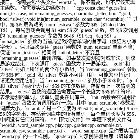
接口。 你需要包含头文件 `word.h`。 你不需要，也不应该实现
主函数。 你需要实现的函数有： ```cpp const char *guess(int
num_testcase, int remaining_guesses, char initial_letter, bool *gold,
bool *silver); void init(int num_scramble, const char *scramble); ``` 其
中，第 $i$ 局游戏的 `num_testcase` 参数为 $i$（$1 \leq i \leq
T$），每局游戏会调用 $1 \sim 5$ 次 `guess` 函数，第 $j$ 次调用
的 `remaining_guesses` 参数为 $6-j$（$1 \leq j \leq 5$）。
`initial_letter` 参数为当前局游戏待猜单词的首字母（保证为小写
字母）。保证每次调用 `guess` 函数的 `num_testcase` 单调不降；
保证 `num_testcase` 相同时 `initial_letter` 不变且
`remaining_guesses` 单调递降。如果某次猜测猜对或非法，则该
局游戏结束，下次调用 `guess` 函数为下一局游戏。 `gold` 和
`silver` 为如上所述的两个布尔数组。当 `remaining_guesses` 参数
为 $5$ 时，`gold` 和 `silver` 数组不可用（即，可能为空指针），
请避免使用它们；当 `remaining_guesses` 参数小于 $5$ 时，`gold`
和 `silver` 为两个大小为 $5$ 的布尔数组，存储着上一次猜测的
结果。 `guess` 函数的返回值需要是一个长度为 $5$ 的字符串，
表示猜测的单词。该单词需要在词库中。 `init` 函数会在调用所
有 `guess` 函数之前调用恰好一次。其中 `num_scramble` 参数是
词库大小，`scramble` 是一个长度为 $\texttt{num\_scramble} \times
5$ 的字符串，存储着词库中的所有单词，每个单词长度为 $5$，
中间没有任何分隔符。 **【附加文件】** 本题下发的文件有
`word.h, word_sample.cpp, play.cpp, grader.cpp, scramble.txt,
scramble.csv, scramble_pure.txt`。 `word_sample.cpp` 是你要实现的
`word.cpp` 的一个样例。 `grader.cpp` 为示例评测程序（编译命