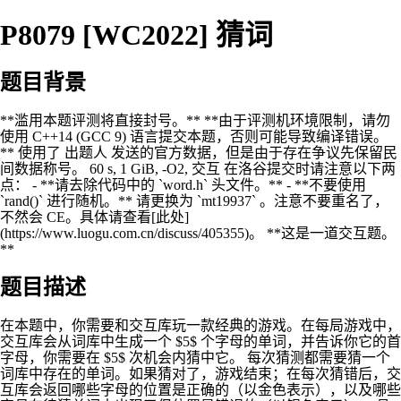
P8079 [WC2022] 猜词
题目背景
**滥用本题评测将直接封号。** **由于评测机环境限制，请勿
使用 C++14 (GCC 9) 语言提交本题，否则可能导致编译错误。
** 使用了 出题人 发送的官方数据，但是由于存在争议先保留民
间数据称号。 60 s, 1 GiB, -O2, 交互 在洛谷提交时请注意以下两
点： - **请去除代码中的 `word.h` 头文件。** - **不要使用
`rand()` 进行随机。** 请更换为 `mt19937` 。注意不要重名了，
不然会 CE。具体请查看[此处]
(https://www.luogu.com.cn/discuss/405355)。 **这是一道交互题。
**
题目描述
在本题中，你需要和交互库玩一款经典的游戏。在每局游戏中，
交互库会从词库中生成一个 $5$ 个字母的单词，并告诉你它的首
字母，你需要在 $5$ 次机会内猜中它。 每次猜测都需要猜一个
词库中存在的单词。如果猜对了，游戏结束；在每次猜错后，交
互库会返回哪些字母的位置是正确的（以金色表示），以及哪些