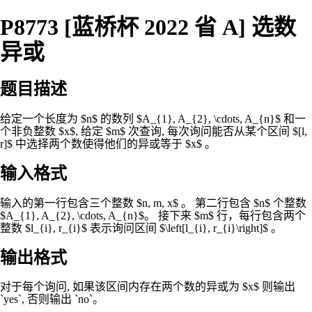
P8773 [蓝桥杯 2022 省 A] 选数
异或
题目描述
给定一个长度为 $n$ 的数列 $A_{1}, A_{2}, \cdots, A_{n}$ 和一
个非负整数 $x$, 给定 $m$ 次查询, 每次询问能否从某个区间 $[l,
r]$ 中选择两个数使得他们的异或等于 $x$ 。
输入格式
输入的第一行包含三个整数 $n, m, x$ 。 第二行包含 $n$ 个整数
$A_{1}, A_{2}, \cdots, A_{n}$。 接下来 $m$ 行，每行包含两个
整数 $l_{i}, r_{i}$ 表示询问区间 $\left[l_{i}, r_{i}\right]$ 。
输出格式
对于每个询问, 如果该区间内存在两个数的异或为 $x$ 则输出
`yes`, 否则输出 `no`。