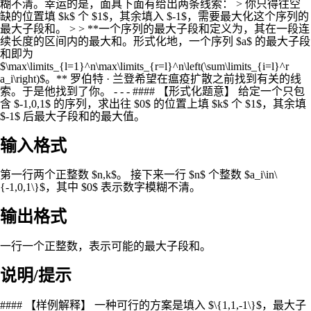
糊不清。幸运的是，面具下面有给出两条线索： > 你只得往空
缺的位置填 $k$ 个 $1$，其余填入 $-1$，需要最大化这个序列的
最大子段和。 > > **一个序列的最大子段和定义为，其在一段连
续长度的区间内的最大和。形式化地，一个序列 $a$ 的最大子段
和即为
$\max\limits_{l=1}^n\max\limits_{r=l}^n\left(\sum\limits_{i=l}^r
a_i\right)$。** 罗伯特 · 兰登希望在瘟疫扩散之前找到有关的线
索。于是他找到了你。 - - - #### 【形式化题意】 给定一个只包
含 $-1,0,1$ 的序列，求出往 $0$ 的位置上填 $k$ 个 $1$，其余填
$-1$ 后最大子段和的最大值。
输入格式
第一行两个正整数 $n,k$。 接下来一行 $n$ 个整数 $a_i\in\
{-1,0,1\}$，其中 $0$ 表示数字模糊不清。
输出格式
一行一个正整数，表示可能的最大子段和。
说明/提示
#### 【样例解释】 一种可行的方案是填入 $\{1,1,-1\}$，最大子