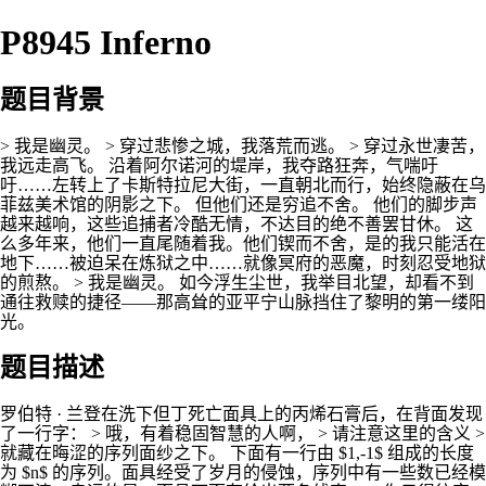
P8945 Inferno
题目背景
> 我是幽灵。 > 穿过悲惨之城，我落荒而逃。 > 穿过永世凄苦，
我远走高飞。 沿着阿尔诺河的堤岸，我夺路狂奔，气喘吁
吁……左转上了卡斯特拉尼大街，一直朝北而行，始终隐蔽在乌
菲兹美术馆的阴影之下。 但他们还是穷追不舍。 他们的脚步声
越来越响，这些追捕者冷酷无情，不达目的绝不善罢甘休。 这
么多年来，他们一直尾随着我。他们锲而不舍，是的我只能活在
地下……被迫呆在炼狱之中……就像冥府的恶魔，时刻忍受地狱
的煎熬。 > 我是幽灵。 如今浮生尘世，我举目北望，却看不到
通往救赎的捷径——那高耸的亚平宁山脉挡住了黎明的第一缕阳
光。
题目描述
罗伯特 · 兰登在洗下但丁死亡面具上的丙烯石膏后，在背面发现
了一行字： > 哦，有着稳固智慧的人啊， > 请注意这里的含义 >
就藏在晦涩的序列面纱之下。 下面有一行由 $1,-1$ 组成的长度
为 $n$ 的序列。面具经受了岁月的侵蚀，序列中有一些数已经模