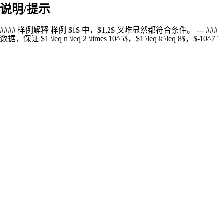
说明/提示
#### 样例解释 样例 $1$ 中，$1,2$ 叉堆显然都符合条件。 --- #### 数据范围 |子任务编号
数据，保证 $1 \leq n \leq 2 \times 10^5$，$1 \leq k \leq 8$，$-10^7 \l