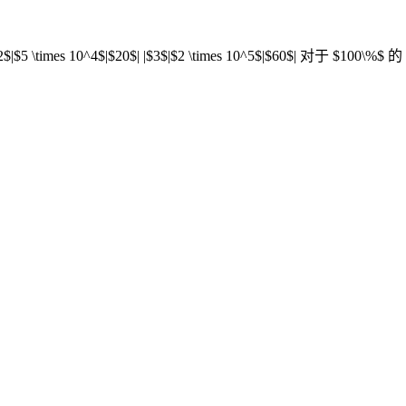
imes 10^4$|$20$| |$3$|$2 \times 10^5$|$60$| 对于 $100\%$ 的