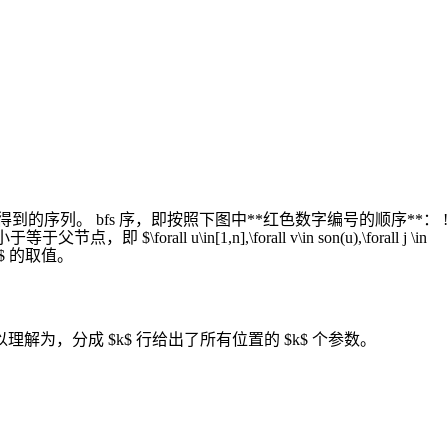
堆的 bfs 序得到的序列。 bfs 序，即按照下图中**红色数字编号的顺序**： !
$\forall u\in[1,n],\forall v\in son(u),\forall j \in
$m$ 的取值。
。 可以理解为，分成 $k$ 行给出了所有位置的 $k$ 个参数。