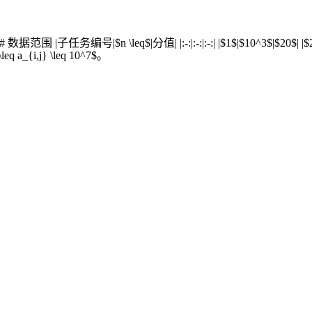
|$n \leq$|分值| |:-:|:-:|:-:| |$1$|$10^3$|$20$| |$2$|$5 \t
eq a_{i,j} \leq 10^7$。