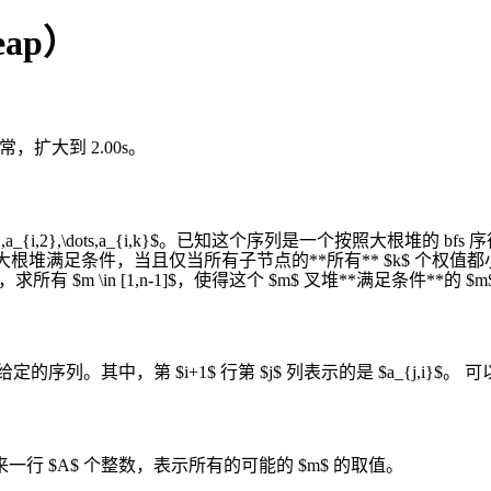
eap）
卡常，扩大到 2.00s。
{i,1},a_{i,2},\dots,a_{i,k}$。已知这个序列是一个按照大根
iox.png) 一个大根堆满足条件，当且仅当所有子节点的**所有** $k$ 个权值都小于等于父节点，即 
叉树**，求所有 $m \in [1,n-1]$，使得这个 $m$ 叉堆**满足条件**的 
给定的序列。其中，第 $i+1$ 行第 $j$ 列表示的是 $a_{j,i}$
一行 $A$ 个整数，表示所有的可能的 $m$ 的取值。