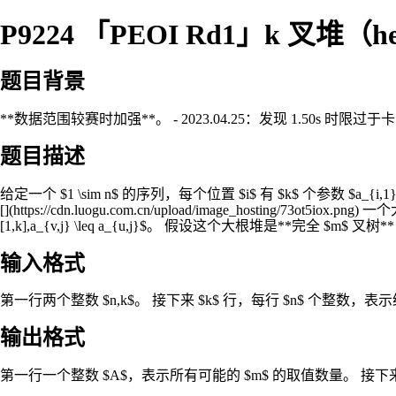
P9224 「PEOI Rd1」k 叉堆（h
题目背景
**数据范围较赛时加强**。 - 2023.04.25：发现 1.50s 时限过于
题目描述
给定一个 $1 \sim n$ 的序列，每个位置 $i$ 有 $k$ 个参数 $a_
[](https://cdn.luogu.com.cn/upload/image_hosting/73ot5
[1,k],a_{v,j} \leq a_{u,j}$。 假设这个大根堆是**完全 $m$ 
输入格式
第一行两个整数 $n,k$。 接下来 $k$ 行，每行 $n$ 个整数，表示
输出格式
第一行一个整数 $A$，表示所有可能的 $m$ 的取值数量。 接下来