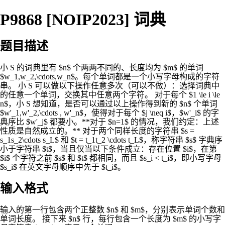
P9868 [NOIP2023] 词典
题目描述
小 S 的词典里有 $n$ 个两两不同的、长度均为 $m$ 的单词
$w_1,w_2,\cdots,w_n$。每个单词都是一个小写字母构成的字符
串。 小 S 可以做以下操作任意多次（可以不做）：选择词典中
的任意一个单词，交换其中任意两个字符。 对于每个 $1 \le i \le
n$，小 S 想知道，是否可以通过以上操作得到新的 $n$ 个单词
$w'_1,w'_2,\cdots , w'_n$，使得对于每个 $j \neq i$，$w'_i$ 的字
典序比 $w'_j$ 都要小。**对于 $n=1$ 的情况，我们约定：上述
性质是自然成立的。** 对于两个同样长度的字符串 $s =
s_1s_2\cdots s_L$ 和 $t = t_1t_2 \cdots t_L$，称字符串 $s$ 字典序
小于字符串 $t$，当且仅当以下条件成立：存在位置 $i$，在第
$i$ 个字符之前 $s$ 和 $t$ 都相同，而且 $s_i < t_i$，即小写字母
$s_i$ 在英文字母顺序中先于 $t_i$。
输入格式
输入的第一行包含两个正整数 $n$ 和 $m$，分别表示单词个数和
单词长度。 接下来 $n$ 行，每行包含一个长度为 $m$ 的小写字