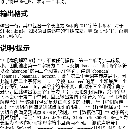
母字符串 $w_i$， 表示一个单词。
输出格式
输出一行，其中包含一个长度为 $n$ 的 `01` 字符串 $a$；对于
$1 \le i \le n$，如果题目描述中的性质成立，则 $a_i =$ `1`，否则
$a_i =$ `0`。
说明/提示
**【样例解释 #1】** - 不做任何操作，第一个单词字典序最
小，因此输出第一个字符为 `1`； - 交换 `bananaa` 的前两个字符
以及 `abandon` 的第三个和第六个字符，得到 `abondan`,
`abnanaa`, `baannaa`, `notnotn`，此时第二个单词字典序最小，因
此输出第二个字符为 `1`； - 交换 `baannaa` 的第一个和最后一个
字符得到 `aaannab`，其余字符串不变，此时第三个单词字典序
最小，因此输出第三个字符为 `1`； - 无论如何操作，第四个单
词不会小于第二个单词，因此输出第四个字符为 `0`。 **【样例
解释 #2】** 该组样例满足测试点 $4$ 的限制。 **【样例解释
#3】** 该组样例满足测试点 $7$ 的限制。 **【样例解释 #4】**
该组样例满足测试点 $10$ 的限制。 **【数据范围】** 对于所有
测试数据，保证：$1 \le n \le 3000$，$1 \le m \le 3000$，$w_i$ 为
长度为 $m$ 的小写字母字符串且两两不同。 | 测试点编号 |
$n\leq$ | $m\leq$ | | :----------: | :----------: | :----------: | | $1$ | $1$ | $1$ |