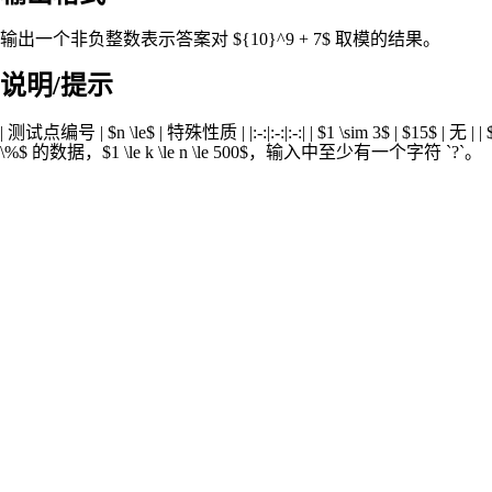
输出一个非负整数表示答案对 ${10}^9 + 7$ 取模的结果。
说明/提示
| 测试点编号 | $n \le$ | 特殊性质 | |:-:|:-:|:-:| | $1 \sim 3$ | $15$ | 无 | 
\%$ 的数据，$1 \le k \le n \le 500$，输入中至少有一个字符 `?`。