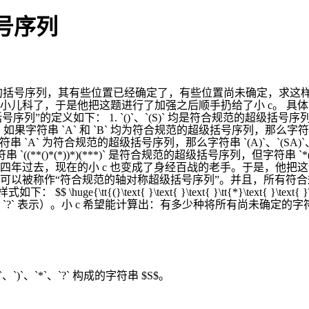
 括号序列
规范的括号序列，其有些位置已经确定了，有些位置尚未确定，求这
，于是他把这题进行了加强之后顺手扔给了小 c。 具体而言，小 w
定义如下： 1. `()`、`(S)` 均是符合规范的超级括号序列，其中 
 如果字符串 `A` 和 `B` 均为符合规范的超级括号序列，那么字符串
字符串 `A` 为符合规范的超级括号序列，那么字符串 `(A)`、`(SA
*()*(*))*)(***)` 是符合规范的超级括号序列，但字符串 `*()`、`(
的事了，四年过去，现在的小 c 也变成了身经百战的老手。于是，他
被称作“符合规范的轴对称超级括号序列”。并且，所有符合规范的
{\tt{(}\text{ }\text{ }\text{ }\tt{*}\text{ }\te
`?` 表示）。小 c 希望能计算出：有多少种将所有尚未确定
`)`、`*`、`?` 构成的字符串 $S$。