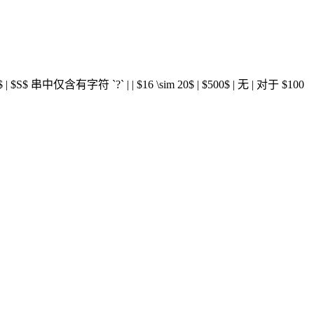
$ | $500$ | $S$ 串中仅含有字符 `?` | | $16 \sim 20$ | $500$ | 无 | 对于 $100