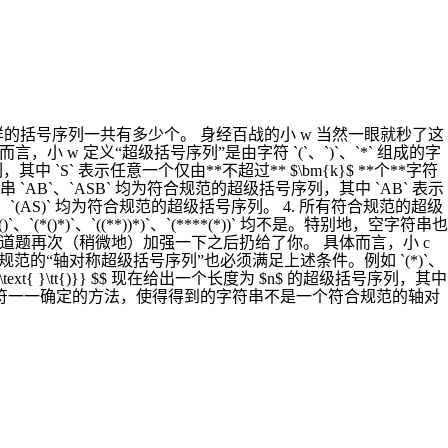
样的括号序列一共有多少个。 身经百战的小 w 当然一眼就秒了这
 定义“超级括号序列”是由字符 `(`、`)`、`*` 组成的字
`S` 表示任意一个仅由**不超过** $\bm{k}$ **个**字符
 `AB`、`ASB` 均为符合规范的超级括号序列，其中 `AB` 表示
)`、`(AS)` 均为符合规范的超级括号序列。 4. 所有符合规范的超级
*()*)`、`((**))*)`、`(****(*))` 均不是。特别地，空字符串也
把这道题再次（稍微地）加强一下之后扔给了你。 具体而言，小 c
“轴对称超级括号序列”也必须满足上述条件。例如 `(*)`、
xt{ }\text{ }\tt{)}} $$ 现在给出一个长度为 $n$ 的超级括号序列，其中
的字符一一确定的方法，使得得到的字符串不是一个符合规范的轴对