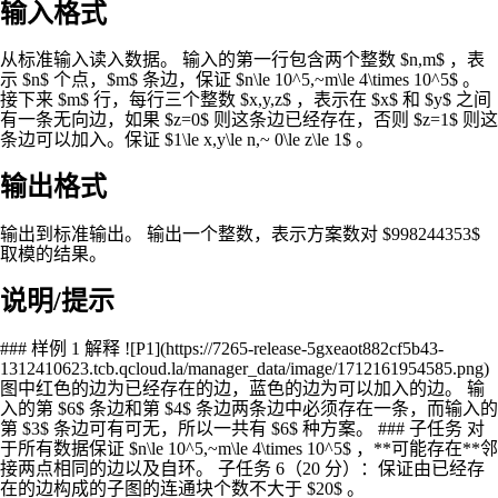
输入格式
从标准输入读入数据。 输入的第一行包含两个整数 $n,m$ ，表
示 $n$ 个点，$m$ 条边，保证 $n\le 10^5,~m\le 4\times 10^5$ 。
接下来 $m$ 行，每行三个整数 $x,y,z$ ，表示在 $x$ 和 $y$ 之间
有一条无向边，如果 $z=0$ 则这条边已经存在，否则 $z=1$ 则这
条边可以加入。保证 $1\le x,y\le n,~ 0\le z\le 1$ 。
输出格式
输出到标准输出。 输出一个整数，表示方案数对 $998244353$
取模的结果。
说明/提示
### 样例 1 解释 ![P1](https://7265-release-5gxeaot882cf5b43-
1312410623.tcb.qcloud.la/manager_data/image/1712161954585.png)
图中红色的边为已经存在的边，蓝色的边为可以加入的边。 输
入的第 $6$ 条边和第 $4$ 条边两条边中必须存在一条，而输入的
第 $3$ 条边可有可无，所以一共有 $6$ 种方案。 ### 子任务 对
于所有数据保证 $n\le 10^5,~m\le 4\times 10^5$ ，**可能存在**邻
接两点相同的边以及自环。 子任务 6（20 分）：保证由已经存
在的边构成的子图的连通块个数不大于 $20$ 。