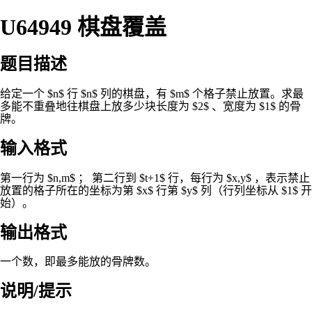
U64949 棋盘覆盖
题目描述
给定一个 $n$ 行 $n$ 列的棋盘，有 $m$ 个格子禁止放置。求最
多能不重叠地往棋盘上放多少块长度为 $2$ 、宽度为 $1$ 的骨
牌。
输入格式
第一行为 $n,m$ ； 第二行到 $t+1$ 行，每行为 $x,y$ ，表示禁止
放置的格子所在的坐标为第 $x$ 行第 $y$ 列（行列坐标从 $1$ 开
始）。
输出格式
一个数，即最多能放的骨牌数。
说明/提示