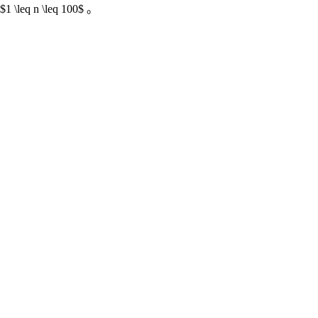
$1 \leq n \leq 100$ 。