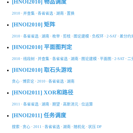
[HNOI2010] 物品调度
2010
·
并查集
·
各省省选
·
湖南
·
置换
[HNOI2010] 矩阵
2010
·
各省省选
·
湖南
·
枚举
·
剪枝
·
图论建模
·
负权环
·
2-SAT
·
差分约
[HNOI2010] 平面图判定
2010
·
线段树
·
并查集
·
各省省选
·
湖南
·
图论建模
·
平面图
·
2-SAT
·
二
[HNOI2010] 取石头游戏
贪心
·
博弈论
·
2010
·
各省省选
·
湖南
[HNOI2011] XOR和路径
2011
·
各省省选
·
湖南
·
期望
·
高斯消元
·
位运算
[HNOI2011] 任务调度
搜索
·
贪心
·
2011
·
各省省选
·
湖南
·
随机化
·
状压 DP