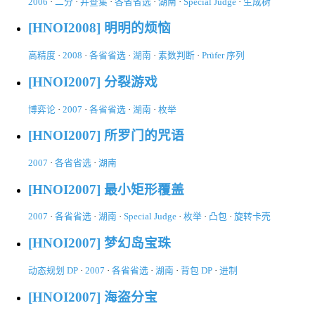
2006
·
二分
·
并查集
·
各省省选
·
湖南
·
Special Judge
·
生成树
[HNOI2008] 明明的烦恼
高精度
·
2008
·
各省省选
·
湖南
·
素数判断
·
Prüfer 序列
[HNOI2007] 分裂游戏
博弈论
·
2007
·
各省省选
·
湖南
·
枚举
[HNOI2007] 所罗门的咒语
2007
·
各省省选
·
湖南
[HNOI2007] 最小矩形覆盖
2007
·
各省省选
·
湖南
·
Special Judge
·
枚举
·
凸包
·
旋转卡壳
[HNOI2007] 梦幻岛宝珠
动态规划 DP
·
2007
·
各省省选
·
湖南
·
背包 DP
·
进制
[HNOI2007] 海盗分宝