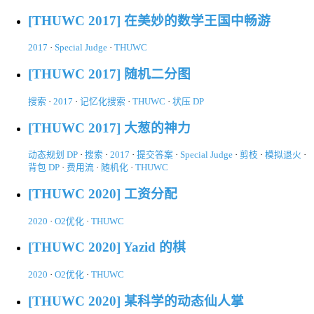
[THUWC 2017] 在美妙的数学王国中畅游
2017
·
Special Judge
·
THUWC
[THUWC 2017] 随机二分图
搜索
·
2017
·
记忆化搜索
·
THUWC
·
状压 DP
[THUWC 2017] 大葱的神力
动态规划 DP
·
搜索
·
2017
·
提交答案
·
Special Judge
·
剪枝
·
模拟退火
·
背包 DP
·
费用流
·
随机化
·
THUWC
[THUWC 2020] 工资分配
2020
·
O2优化
·
THUWC
[THUWC 2020] Yazid 的棋
2020
·
O2优化
·
THUWC
[THUWC 2020] 某科学的动态仙人掌