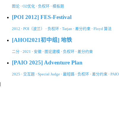
图论
·
O2优化
·
负权环
·
模板题
[POI 2012] FES-Festival
2012
·
POI（波兰）
·
负权环
·
Tarjan
·
差分约束
·
Floyd 算法
[AHOI2021初中组] 地铁
二分
·
2021
·
安徽
·
图论建模
·
负权环
·
差分约束
[PAIO 2025] Adventure Plan
2025
·
交互题
·
Special Judge
·
最短路
·
负权环
·
差分约束
·
PAIO
|