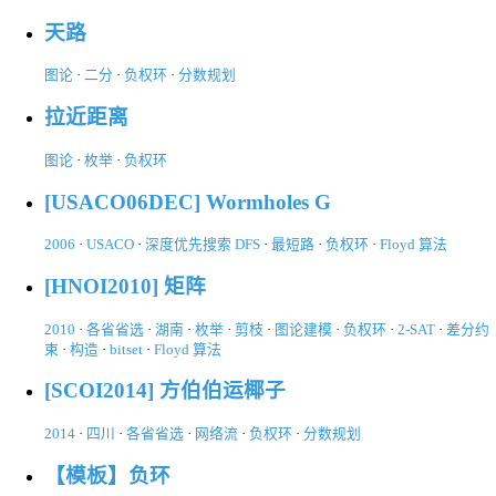
天路
图论
·
二分
·
负权环
·
分数规划
拉近距离
图论
·
枚举
·
负权环
[USACO06DEC] Wormholes G
2006
·
USACO
·
深度优先搜索 DFS
·
最短路
·
负权环
·
Floyd 算法
[HNOI2010] 矩阵
2010
·
各省省选
·
湖南
·
枚举
·
剪枝
·
图论建模
·
负权环
·
2-SAT
·
差分约
束
·
构造
·
bitset
·
Floyd 算法
[SCOI2014] 方伯伯运椰子
2014
·
四川
·
各省省选
·
网络流
·
负权环
·
分数规划
【模板】负环