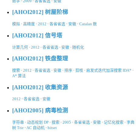
数学
·
2009
·
各省省选
·
安徽
[AHOI2012] 树屋阶梯
模拟
·
高精度
·
2012
·
各省省选
·
安徽
·
Catalan 数
[AHOI2012] 信号塔
计算几何
·
2012
·
各省省选
·
安徽
·
随机化
[AHOI2012] 铁盘整理
搜索
·
2012
·
各省省选
·
安徽
·
排序
·
剪枝
·
启发式迭代加深搜索 IDA*
·
A* 算法
[AHOI2012] 收集资源
2012
·
各省省选
·
安徽
[AHOI2005] 病毒检测
字符串
·
动态规划 DP
·
搜索
·
2005
·
各省省选
·
安徽
·
记忆化搜索
·
字典
树 Trie
·
AC 自动机
·
bitset