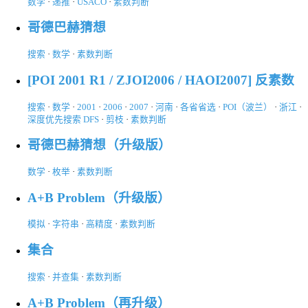
数学
·
递推
·
USACO
·
素数判断
哥德巴赫猜想
搜索
·
数学
·
素数判断
[POI 2001 R1 / ZJOI2006 / HAOI2007] 反素数
搜索
·
数学
·
2001
·
2006
·
2007
·
河南
·
各省省选
·
POI（波兰）
·
浙江
·
深度优先搜索 DFS
·
剪枝
·
素数判断
哥德巴赫猜想（升级版）
数学
·
枚举
·
素数判断
A+B Problem（升级版）
模拟
·
字符串
·
高精度
·
素数判断
集合
搜索
·
并查集
·
素数判断
A+B Problem（再升级）