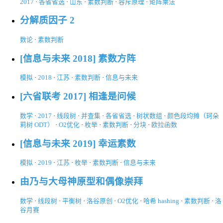
2017
·
各省省选
·
山东
·
素数判断
·
容斥原理
·
矩阵乘法
分解质因子 2
数论
·
素数判断
[信息与未来 2018] 素数方阵
模拟
·
2018
·
江苏
·
素数判断
·
信息与未来
[六省联考 2017] 相逢是问候
数学
·
2017
·
线段树
·
并查集
·
各省省选
·
树状数组
·
颜色段均摊（珂朵
莉树 ODT）
·
O2优化
·
枚举
·
素数判断
·
分块
·
欧拉函数
[信息与未来 2019] 幸运素数
模拟
·
2019
·
江苏
·
枚举
·
素数判断
·
信息与未来
由乃与大母神原型和偶像崇拜
数学
·
线段树
·
平衡树
·
洛谷原创
·
O2优化
·
哈希 hashing
·
素数判断
·
洛
谷月赛