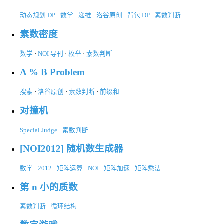
动态规划 DP
·
数学
·
递推
·
洛谷原创
·
背包 DP
·
素数判断
素数密度
数学
·
NOI 导刊
·
枚举
·
素数判断
A % B Problem
搜索
·
洛谷原创
·
素数判断
·
前缀和
对撞机
Special Judge
·
素数判断
[NOI2012] 随机数生成器
数学
·
2012
·
矩阵运算
·
NOI
·
矩阵加速
·
矩阵乘法
第 n 小的质数
素数判断
·
循环结构