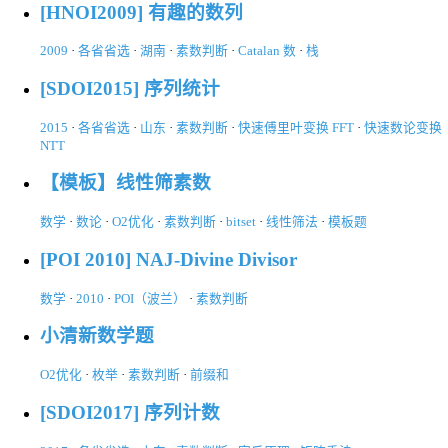
[HNOI2009] 有趣的数列
2009
·
各省省选
·
湖南
·
素数判断
·
Catalan 数
·
栈
[SDOI2015] 序列统计
2015
·
各省省选
·
山东
·
素数判断
·
快速傅里叶变换 FFT
·
快速数论变换
NTT
【模板】线性筛素数
数学
·
数论
·
O2优化
·
素数判断
·
bitset
·
线性筛法
·
模板题
[POI 2010] NAJ-Divine Divisor
数学
·
2010
·
POI（波兰）
·
素数判断
小清新数学题
O2优化
·
枚举
·
素数判断
·
前缀和
[SDOI2017] 序列计数