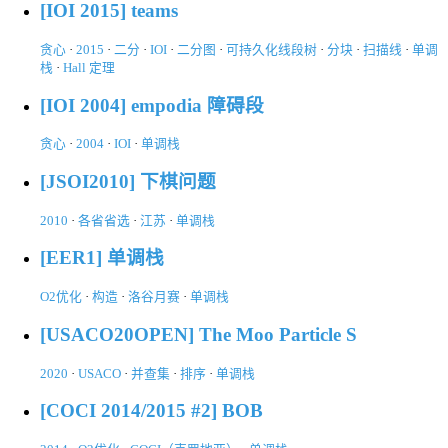
[IOI 2015] teams
贪心
·
2015
·
二分
·
IOI
·
二分图
·
可持久化线段树
·
分块
·
扫描线
·
单调
栈
·
Hall 定理
[IOI 2004] empodia 障碍段
贪心
·
2004
·
IOI
·
单调栈
[JSOI2010] 下棋问题
2010
·
各省省选
·
江苏
·
单调栈
[EER1] 单调栈
O2优化
·
构造
·
洛谷月赛
·
单调栈
[USACO20OPEN] The Moo Particle S
2020
·
USACO
·
并查集
·
排序
·
单调栈
[COCI 2014/2015 #2] BOB