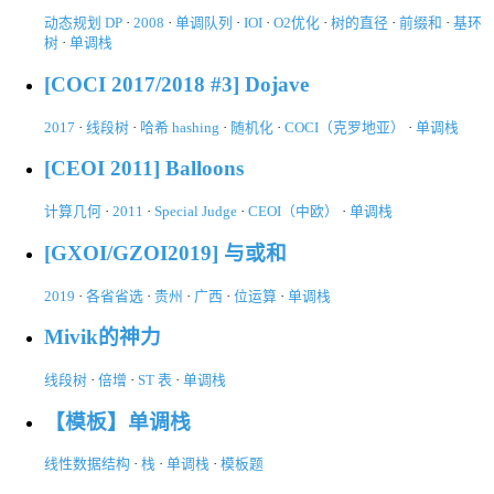
动态规划 DP
·
2008
·
单调队列
·
IOI
·
O2优化
·
树的直径
·
前缀和
·
基环
树
·
单调栈
[COCI 2017/2018 #3] Dojave
2017
·
线段树
·
哈希 hashing
·
随机化
·
COCI（克罗地亚）
·
单调栈
[CEOI 2011] Balloons
计算几何
·
2011
·
Special Judge
·
CEOI（中欧）
·
单调栈
[GXOI/GZOI2019] 与或和
2019
·
各省省选
·
贵州
·
广西
·
位运算
·
单调栈
Mivik的神力
线段树
·
倍增
·
ST 表
·
单调栈
【模板】单调栈
线性数据结构
·
栈
·
单调栈
·
模板题