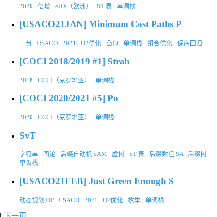
2020
·
倍增
·
eJOI（欧洲）
·
ST 表
·
单调栈
[USACO21JAN] Minimum Cost Paths P
二分
·
USACO
·
2021
·
O2优化
·
凸包
·
单调栈
·
组合优化
·
保序回归
[COCI 2018/2019 #1] Strah
2018
·
COCI（克罗地亚）
·
单调栈
[COCI 2020/2021 #5] Po
2020
·
COCI（克罗地亚）
·
单调栈
SvT
字符串
·
图论
·
后缀自动机 SAM
·
虚树
·
ST 表
·
后缀数组 SA
·
后缀树
·
单调栈
[USACO21FEB] Just Green Enough S
动态规划 DP
·
USACO
·
2021
·
O2优化
·
枚举
·
单调栈
|
下一页