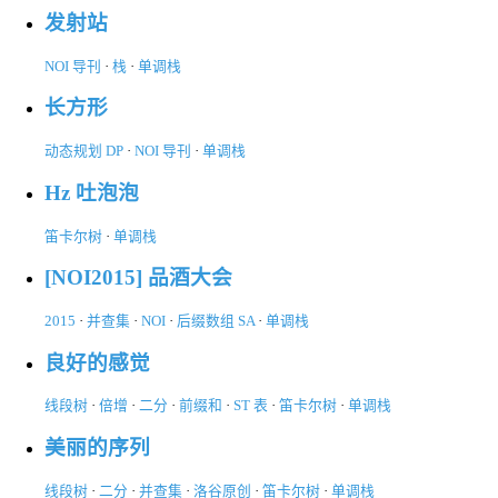
发射站
NOI 导刊
·
栈
·
单调栈
长方形
动态规划 DP
·
NOI 导刊
·
单调栈
Hz 吐泡泡
笛卡尔树
·
单调栈
[NOI2015] 品酒大会
2015
·
并查集
·
NOI
·
后缀数组 SA
·
单调栈
良好的感觉
线段树
·
倍增
·
二分
·
前缀和
·
ST 表
·
笛卡尔树
·
单调栈
美丽的序列
线段树
·
二分
·
并查集
·
洛谷原创
·
笛卡尔树
·
单调栈