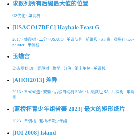
求数列所有后缀最大值的位置
O2优化
·
单调栈
[USACO17DEC] Haybale Feast G
2017
·
线段树
·
二分
·
USACO
·
单调队列
·
前缀和
·
ST 表
·
双指针 two-
pointer
·
单调栈
玉蟾宫
动态规划 DP
·
线段树
·
枚举
·
分治
·
笛卡尔树
·
单调栈
[AHOI2013] 差异
2013
·
各省省选
·
安徽
·
后缀自动机 SAM
·
后缀数组 SA
·
后缀树
·
单调
栈
[蓝桥杯青少年组省赛 2023] 最大的矩形纸片
2023
·
单调栈
·
蓝桥杯青少年组
[IOI 2008] Island