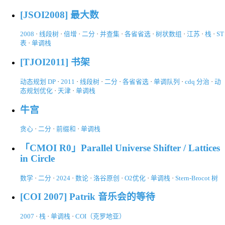
[JSOI2008] 最大数
2008
·
线段树
·
倍增
·
二分
·
并查集
·
各省省选
·
树状数组
·
江苏
·
栈
·
ST
表
·
单调栈
[TJOI2011] 书架
动态规划 DP
·
2011
·
线段树
·
二分
·
各省省选
·
单调队列
·
cdq 分治
·
动
态规划优化
·
天津
·
单调栈
牛宫
贪心
·
二分
·
前缀和
·
单调栈
「CMOI R0」Parallel Universe Shifter / Lattices
in Circle
数学
·
二分
·
2024
·
数论
·
洛谷原创
·
O2优化
·
单调栈
·
Stern-Brocot 树
[COI 2007] Patrik 音乐会的等待
2007
·
栈
·
单调栈
·
COI（克罗地亚）