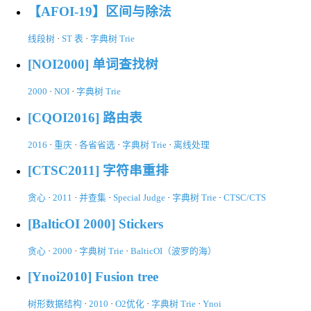
【AFOI-19】区间与除法
线段树
·
ST 表
·
字典树 Trie
[NOI2000] 单词查找树
2000
·
NOI
·
字典树 Trie
[CQOI2016] 路由表
2016
·
重庆
·
各省省选
·
字典树 Trie
·
离线处理
[CTSC2011] 字符串重排
贪心
·
2011
·
并查集
·
Special Judge
·
字典树 Trie
·
CTSC/CTS
[BalticOI 2000] Stickers
贪心
·
2000
·
字典树 Trie
·
BalticOI（波罗的海）
[Ynoi2010] Fusion tree
树形数据结构
·
2010
·
O2优化
·
字典树 Trie
·
Ynoi