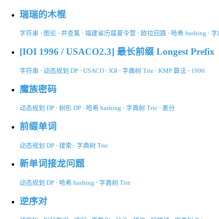
瑞瑞的木棍
字符串
·
图论
·
并查集
·
福建省历届夏令营
·
欧拉回路
·
哈希 hashing
·
字典
[IOI 1996 / USACO2.3] 最长前缀 Longest Prefix
字符串
·
动态规划 DP
·
USACO
·
IOI
·
字典树 Trie
·
KMP 算法
·
1996
魔族密码
动态规划 DP
·
树形 DP
·
哈希 hashing
·
字典树 Trie
·
差分
前缀单词
动态规划 DP
·
搜索
·
字典树 Trie
新单词接龙问题
动态规划 DP
·
哈希 hashing
·
字典树 Trie
逆序对