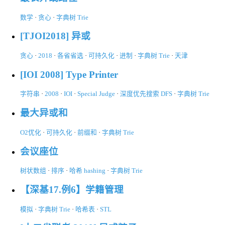
数学
·
贪心
·
字典树 Trie
[TJOI2018] 异或
贪心
·
2018
·
各省省选
·
可持久化
·
进制
·
字典树 Trie
·
天津
[IOI 2008] Type Printer
字符串
·
2008
·
IOI
·
Special Judge
·
深度优先搜索 DFS
·
字典树 Trie
最大异或和
O2优化
·
可持久化
·
前缀和
·
字典树 Trie
会议座位
树状数组
·
排序
·
哈希 hashing
·
字典树 Trie
【深基17.例6】学籍管理
模拟
·
字典树 Trie
·
哈希表
·
STL