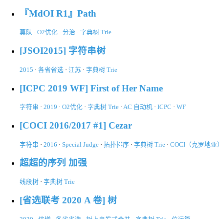
『MdOI R1』Path
莫队
·
O2优化
·
分治
·
字典树 Trie
[JSOI2015] 字符串树
2015
·
各省省选
·
江苏
·
字典树 Trie
[ICPC 2019 WF] First of Her Name
字符串
·
2019
·
O2优化
·
字典树 Trie
·
AC 自动机
·
ICPC
·
WF
[COCI 2016/2017 #1] Cezar
字符串
·
2016
·
Special Judge
·
拓扑排序
·
字典树 Trie
·
COCI（克罗地亚
超超的序列 加强
线段树
·
字典树 Trie
[省选联考 2020 A 卷] 树