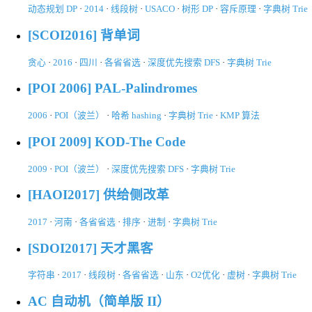
动态规划 DP
·
2014
·
线段树
·
USACO
·
树形 DP
·
容斥原理
·
字典树 Trie
[SCOI2016] 背单词
贪心
·
2016
·
四川
·
各省省选
·
深度优先搜索 DFS
·
字典树 Trie
[POI 2006] PAL-Palindromes
2006
·
POI（波兰）
·
哈希 hashing
·
字典树 Trie
·
KMP 算法
[POI 2009] KOD-The Code
2009
·
POI（波兰）
·
深度优先搜索 DFS
·
字典树 Trie
[HAOI2017] 供给侧改革
2017
·
河南
·
各省省选
·
排序
·
进制
·
字典树 Trie
[SDOI2017] 天才黑客
字符串
·
2017
·
线段树
·
各省省选
·
山东
·
O2优化
·
虚树
·
字典树 Trie
AC 自动机（简单版 II）