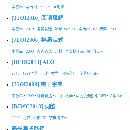
字符串
·
字典树 Trie
·
AC 自动机
[TJOI2010] 阅读理解
字符串
·
2010
·
各省省选
·
哈希 hashing
·
字典树 Trie
·
天津
·
STL
[JLOI2008] 棋局定式
字符串
·
2008
·
各省省选
·
吉林
·
字典树 Trie
·
AC 自动机
[HEOI2013] ALO
2013
·
各省省选
·
河北
·
枚举
·
可持久化
·
字典树 Trie
[JSOI2009] 电子字典
字符串
·
2009
·
各省省选
·
江苏
·
枚举
·
深度优先搜索 DFS
·
哈希 hashing
[BJWC2018] 词韵
2018
·
北京
·
树形 DP
·
字典树 Trie
最长异或路径