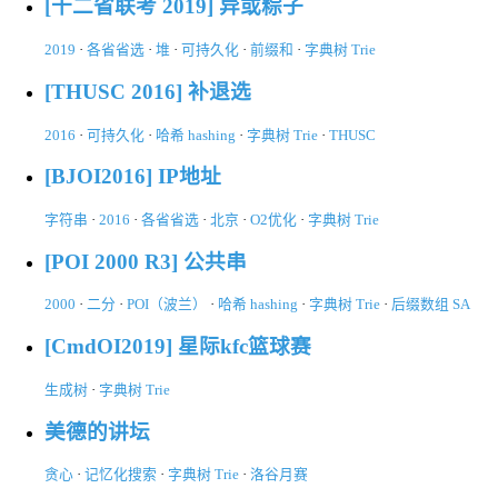
[十二省联考 2019] 异或粽子
2019
·
各省省选
·
堆
·
可持久化
·
前缀和
·
字典树 Trie
[THUSC 2016] 补退选
2016
·
可持久化
·
哈希 hashing
·
字典树 Trie
·
THUSC
[BJOI2016] IP地址
字符串
·
2016
·
各省省选
·
北京
·
O2优化
·
字典树 Trie
[POI 2000 R3] 公共串
2000
·
二分
·
POI（波兰）
·
哈希 hashing
·
字典树 Trie
·
后缀数组 SA
[CmdOI2019] 星际kfc篮球赛
生成树
·
字典树 Trie
美德的讲坛
贪心
·
记忆化搜索
·
字典树 Trie
·
洛谷月赛