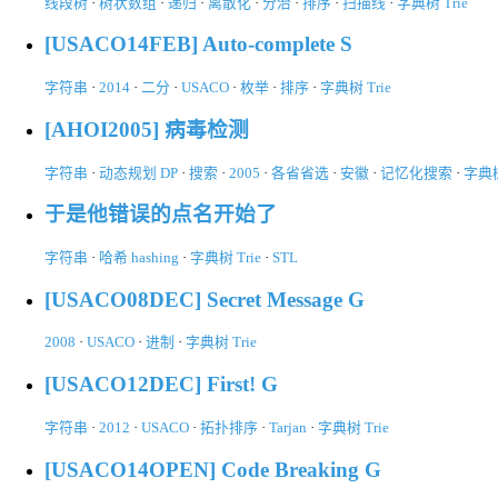
线段树
·
树状数组
·
递归
·
离散化
·
分治
·
排序
·
扫描线
·
字典树 Trie
[USACO14FEB] Auto-complete S
字符串
·
2014
·
二分
·
USACO
·
枚举
·
排序
·
字典树 Trie
[AHOI2005] 病毒检测
字符串
·
动态规划 DP
·
搜索
·
2005
·
各省省选
·
安徽
·
记忆化搜索
·
字典树
于是他错误的点名开始了
字符串
·
哈希 hashing
·
字典树 Trie
·
STL
[USACO08DEC] Secret Message G
2008
·
USACO
·
进制
·
字典树 Trie
[USACO12DEC] First! G
字符串
·
2012
·
USACO
·
拓扑排序
·
Tarjan
·
字典树 Trie
[USACO14OPEN] Code Breaking G