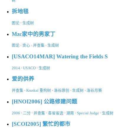
树
拆地毯
图论
·
生成树
Mzc家中的男家丁
图论
·
贪心
·
并查集
·
生成树
[USACO14MAR] Watering the Fields S
2014
·
USACO
·
生成树
爱的供养
并查集
·
Kruskal 重构树
·
洛谷原创
·
生成树
·
洛谷月赛
[HNOI2006] 公路修建问题
2006
·
二分
·
并查集
·
各省省选
·
湖南
·
Special Judge
·
生成树
[SCOI2005] 繁忙的都市