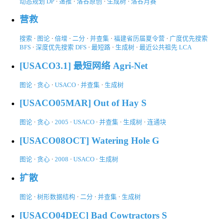
动态规划 DP
·
递推
·
洛谷原创
·
生成树
·
洛谷月赛
营救
搜索
·
图论
·
倍增
·
二分
·
并查集
·
福建省历届夏令营
·
广度优先搜索
BFS
·
深度优先搜索 DFS
·
最短路
·
生成树
·
最近公共祖先 LCA
[USACO3.1] 最短网络 Agri-Net
图论
·
贪心
·
USACO
·
并查集
·
生成树
[USACO05MAR] Out of Hay S
图论
·
贪心
·
2005
·
USACO
·
并查集
·
生成树
·
连通块
[USACO08OCT] Watering Hole G
图论
·
贪心
·
2008
·
USACO
·
生成树
扩散
图论
·
树形数据结构
·
二分
·
并查集
·
生成树
[USACO04DEC] Bad Cowtractors S