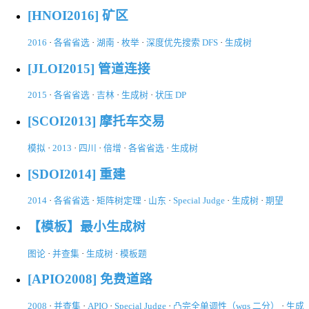
[HNOI2016] 矿区
2016
·
各省省选
·
湖南
·
枚举
·
深度优先搜索 DFS
·
生成树
[JLOI2015] 管道连接
2015
·
各省省选
·
吉林
·
生成树
·
状压 DP
[SCOI2013] 摩托车交易
模拟
·
2013
·
四川
·
倍增
·
各省省选
·
生成树
[SDOI2014] 重建
2014
·
各省省选
·
矩阵树定理
·
山东
·
Special Judge
·
生成树
·
期望
【模板】最小生成树
图论
·
并查集
·
生成树
·
模板题
[APIO2008] 免费道路
2008
·
并查集
·
APIO
·
Special Judge
·
凸完全单调性（wqs 二分）
·
生成