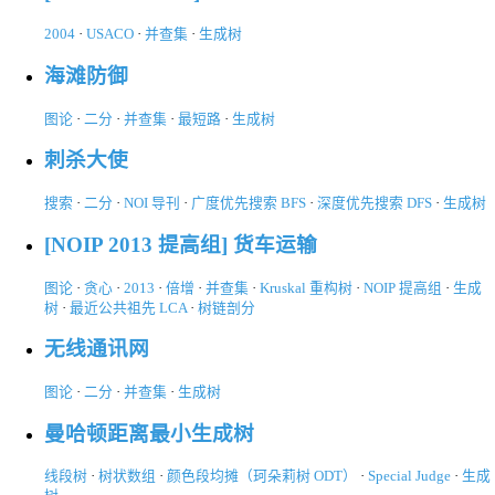
2004
·
USACO
·
并查集
·
生成树
海滩防御
图论
·
二分
·
并查集
·
最短路
·
生成树
刺杀大使
搜索
·
二分
·
NOI 导刊
·
广度优先搜索 BFS
·
深度优先搜索 DFS
·
生成树
[NOIP 2013 提高组] 货车运输
图论
·
贪心
·
2013
·
倍增
·
并查集
·
Kruskal 重构树
·
NOIP 提高组
·
生成
树
·
最近公共祖先 LCA
·
树链剖分
无线通讯网
图论
·
二分
·
并查集
·
生成树
曼哈顿距离最小生成树
线段树
·
树状数组
·
颜色段均摊（珂朵莉树 ODT）
·
Special Judge
·
生成