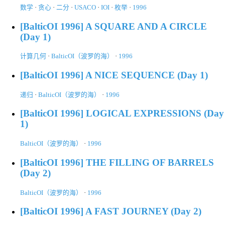
数学
·
贪心
·
二分
·
USACO
·
IOI
·
枚举
·
1996
[BalticOI 1996] A SQUARE AND A CIRCLE
(Day 1)
计算几何
·
BalticOI（波罗的海）
·
1996
[BalticOI 1996] A NICE SEQUENCE (Day 1)
递归
·
BalticOI（波罗的海）
·
1996
[BalticOI 1996] LOGICAL EXPRESSIONS (Day
1)
BalticOI（波罗的海）
·
1996
[BalticOI 1996] THE FILLING OF BARRELS
(Day 2)
BalticOI（波罗的海）
·
1996
[BalticOI 1996] A FAST JOURNEY (Day 2)