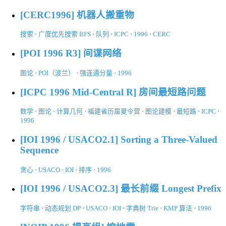
[CERC1996] 机器人搬重物
搜索
·
广度优先搜索 BFS
·
队列
·
ICPC
·
1996
·
CERC
[POI 1996 R3] 间谍网络
图论
·
POI（波兰）
·
强连通分量
·
1996
[ICPC 1996 Mid-Central R] 房间最短路问题
数学
·
图论
·
计算几何
·
福建省历届夏令营
·
图论建模
·
最短路
·
ICPC
·
1996
[IOI 1996 / USACO2.1] Sorting a Three-Valued
Sequence
贪心
·
USACO
·
IOI
·
排序
·
1996
[IOI 1996 / USACO2.3] 最长前缀 Longest Prefix
字符串
·
动态规划 DP
·
USACO
·
IOI
·
字典树 Trie
·
KMP 算法
·
1996