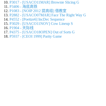
P3017 - [USACO11MAR] Brownie Slicing G
P3406 - 海底高铁
P1083 - [NOIP 2012 提高组] 借教室
P2882 - [USACO07MAR] Face The Right Way G
P4552 - [Poetize6] IncDec Sequence
P3029 - [USACO11NOV] Cow Lineup S
P1904 - 天际线
P4375 - [USACO18OPEN] Out of Sorts G
P5937 - [CEOI 1999] Parity Game