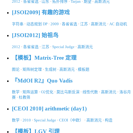
2012
·
各省省选
·
山东
·
拓扑排序
·
Tarjan
·
期望
·
高斯消元
[JSOI2009] 有趣的游戏
字符串
·
动态规划 DP
·
2009
·
各省省选
·
江苏
·
高斯消元
·
AC 自动机
[JSOI2012] 始祖鸟
2012
·
各省省选
·
江苏
·
Special Judge
·
高斯消元
【模板】Matrix-Tree 定理
图论
·
矩阵树定理
·
生成树
·
高斯消元
·
模板题
『MdOI R2』Quo Vadis
数学
·
矩阵运算
·
O2优化
·
莫比乌斯反演
·
线性代数
·
高斯消元
·
洛谷月
赛
·
杜教筛
[CEOI 2010] arithmetic (day1)
数学
·
2010
·
Special Judge
·
CEOI（中欧）
·
高斯消元
·
构造
【模板】LGV 引理