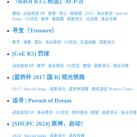
「RdOI R3.5 附加」ACP-II
模拟
·
动态规划 DP
·
搜索
·
贪心
·
高精度
·
2022
·
洛谷原创
·
Special
Judge
·
O2优化
·
枚举
·
最短路
·
高斯消元
·
位运算
·
洛谷月赛
寻宝（Treasure）
数学
·
递推
·
莫队
·
洛谷原创
·
O2优化
·
生成函数
·
高斯消元
[CoE R5] 罚球
动态规划 DP
·
数学
·
洛谷原创
·
O2优化
·
期望
·
高斯消元
·
洛谷月赛
[蓝桥杯 2017 国 B] 观光铁路
2017
·
Special Judge
·
高斯消元
·
蓝桥杯国赛
·
随机游走 Markov Chain
追寻 | Pursuit of Dream
动态规划 DP
·
洛谷原创
·
O2优化
·
排列组合
·
期望
·
高斯消元
·
洛谷月赛
[SHUPC 2024] 原神，启动！
2024
·
Special Judge
·
高斯消元
·
高校校赛