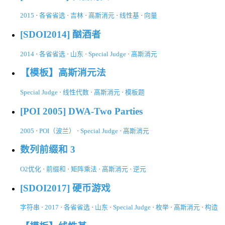
2015
·
各省省选
·
吉林
·
高斯消元
·
线性基
·
向量
[SDOI2014] 酗酒者
2014
·
各省省选
·
山东
·
Special Judge
·
高斯消元
【模板】高斯消元法
Special Judge
·
线性代数
·
高斯消元
·
模板题
[POI 2005] DWA-Two Parties
2005
·
POI（波兰）
·
Special Judge
·
高斯消元
数列前缀和 3
O2优化
·
前缀和
·
矩阵乘法
·
高斯消元
·
逆元
[SDOI2017] 硬币游戏
字符串
·
2017
·
各省省选
·
山东
·
Special Judge
·
枚举
·
高斯消元
·
构造