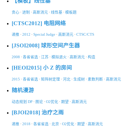
【模板】线性基
贪心
·
进制
·
高斯消元
·
线性基
·
模板题
[CTSC2012] 电阻网络
递推
·
2012
·
Special Judge
·
高斯消元
·
CTSC/CTS
[JSOI2008] 球形空间产生器
2008
·
各省省选
·
江苏
·
模拟退火
·
高斯消元
·
构造
[HEOI2015] 小 Z 的房间
2015
·
各省省选
·
矩阵树定理
·
河北
·
生成树
·
素数判断
·
高斯消元
随机漫游
动态规划 DP
·
图论
·
O2优化
·
期望
·
高斯消元
[BJOI2018] 治疗之雨
递推
·
2018
·
各省省选
·
北京
·
O2优化
·
期望
·
高斯消元