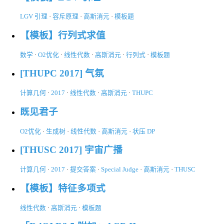
LGV 引理
·
容斥原理
·
高斯消元
·
模板题
【模板】行列式求值
数学
·
O2优化
·
线性代数
·
高斯消元
·
行列式
·
模板题
[THUPC 2017] 气氛
计算几何
·
2017
·
线性代数
·
高斯消元
·
THUPC
既见君子
O2优化
·
生成树
·
线性代数
·
高斯消元
·
状压 DP
[THUSC 2017] 宇宙广播
计算几何
·
2017
·
提交答案
·
Special Judge
·
高斯消元
·
THUSC
【模板】特征多项式
线性代数
·
高斯消元
·
模板题