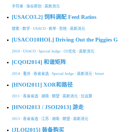
字符串
·
洛谷原创
·
高斯消元
[USACO3.2] 饲料调配 Feed Ratios
搜索
·
数学
·
USACO
·
枚举
·
剪枝
·
高斯消元
[USACO10HOL] Driving Out the Piggies G
2010
·
USACO
·
Special Judge
·
O2优化
·
高斯消元
[CQOI2014] 和谐矩阵
2014
·
重庆
·
各省省选
·
Special Judge
·
高斯消元
·
bitset
[HNOI2011] XOR和路径
2011
·
各省省选
·
湖南
·
期望
·
高斯消元
·
位运算
[HNOI2013 / JSOI2013] 游走
2013
·
各省省选
·
江苏
·
湖南
·
期望
·
高斯消元
[JLOI2015] 装备购买